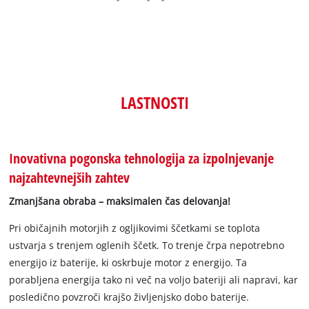
LASTNOSTI
Inovativna pogonska tehnologija za izpolnjevanje
najzahtevnejših zahtev
Zmanjšana obraba – maksimalen čas delovanja!
Pri običajnih motorjih z ogljikovimi ščetkami se toplota
ustvarja s trenjem oglenih ščetk. To trenje črpa nepotrebno
energijo iz baterije, ki oskrbuje motor z energijo. Ta
porabljena energija tako ni več na voljo bateriji ali napravi, kar
posledično povzroči krajšo življenjsko dobo baterije.