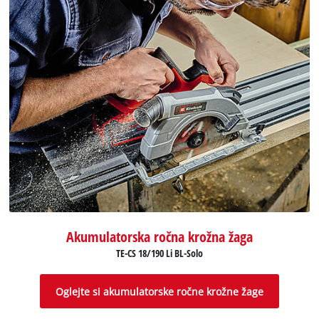
Akumulatorska ročna krožna žaga
TE-CS 18/190 Li BL-Solo
Oglejte si akumulatorske ročne krožne žage