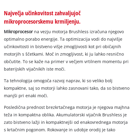
Največja učinkovitost zahvaljujoč
mikroprocesorskemu krmiljenju.
Mikroprocesor
na vezju motorja Brushless izračuna njegovo
optimalno porabo energije. Ta optimizacija vodi do najvišje
učinkovitosti in bistveno višje zmogljivosti kot pri običajnih
motorjih s ščetkami. Moč in zmogljivost, ki ju lahko resnično
občutite. To se kaže na primer v večjem vrtilnem momentu pri
baterijskih vijačnikih iste moči.
Ta tehnologija omogoča razvoj naprav, ki so veliko bolj
kompaktne, saj so motorji lahko zasnovani tako, da so bistveno
manjši pri enaki moči.
Posledična prednost brezkrtačnega motorja je njegova majhna
teža in kompaktna oblika. Akumulatorski vijačnik Brushless je
zato bistveno lažji in kompaktnejši od enakovrednega motorja
s krtačnim pogonom. Rokovanje in udobje orodij je tako