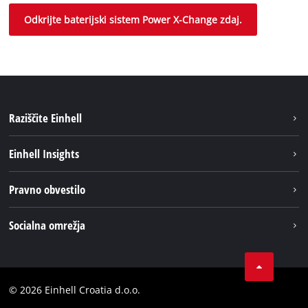
Odkrijte baterijski sistem Power X-Change zdaj.
Raziščite Einhell
Trajnost
Einhell Insights
Pregled
O nas
Pravno obvestilo
Aku sistem
Kariera
Brushless
Impresum
Socialna omrežja
Einhell globalno
Varstvo podatkov
LinkedIn
Kontakt
YouТube
Skladnost
© 2026 Einhell Croatia d.o.o.
Facebook
Izjava o dostopnosti