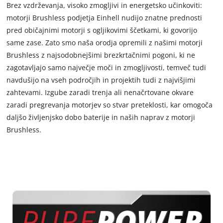
Slovenščina
Brez vzdrževanja, visoko zmogljivi in energetsko učinkoviti:
SL
Slovenščina
motorji Brushless podjetja Einhell nudijo znatne prednosti
English
pred običajnimi motorji s ogljikovimi ščetkami, ki govorijo
same zase. Zato smo naša orodja opremili z našimi motorji
Brushless z najsodobnejšimi brezkrtačnimi pogoni, ki ne
zagotavljajo samo največje moči in zmogljivosti, temveč tudi
navdušijo na vseh področjih in projektih tudi z najvišjimi
zahtevami. Izgube zaradi trenja ali nenačrtovane okvare
zaradi pregrevanja motorjev so stvar preteklosti, kar omogoča
daljšo življenjsko dobo baterije in naših naprav z motorji
Brushless.