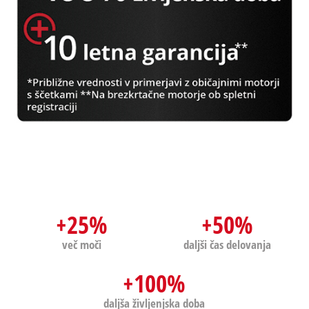
+25%
+50%
več moči
daljši čas delovanja
+100%
daljša življenjska doba