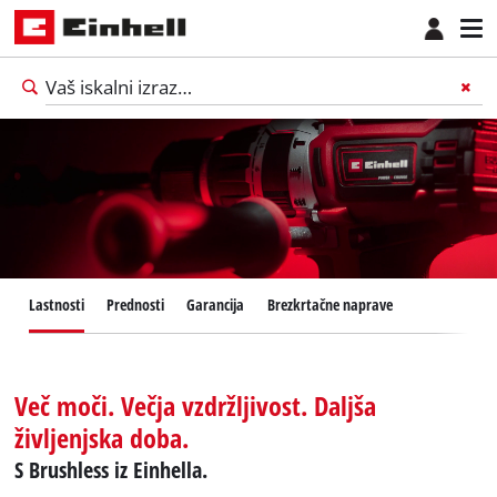
Lastnosti
Prednosti
Garancija
Brezkrtačne naprave
Več moči. Večja vzdržljivost. Daljša
življenjska doba.
S Brushless iz Einhella.