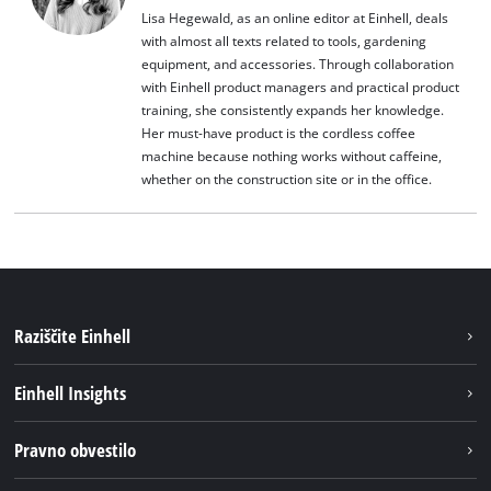
Lisa Hegewald, as an online editor at Einhell, deals
with almost all texts related to tools, gardening
equipment, and accessories. Through collaboration
with Einhell product managers and practical product
training, she consistently expands her knowledge.
Her must-have product is the cordless coffee
machine because nothing works without caffeine,
whether on the construction site or in the office.
Raziščite Einhell
Trajnost
Einhell Insights
Pregled
O nas
Pravno obvestilo
Aku sistem
Kariera
Brushless