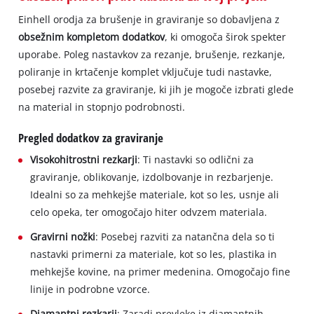
Einhell orodja za brušenje in graviranje so dobavljena z
obsežnim kompletom dodatkov
, ki omogoča širok spekter
uporabe. Poleg nastavkov za rezanje, brušenje, rezkanje,
poliranje in krtačenje komplet vključuje tudi nastavke,
posebej razvite za graviranje, ki jih je mogoče izbrati glede
na material in stopnjo podrobnosti.
Pregled dodatkov za graviranje
Visokohitrostni rezkarji
: Ti nastavki so odlični za
graviranje, oblikovanje, izdolbovanje in rezbarjenje.
Idealni so za mehkejše materiale, kot so les, usnje ali
celo opeka, ter omogočajo hiter odvzem materiala.
Gravirni nožki
: Posebej razviti za natančna dela so ti
nastavki primerni za materiale, kot so les, plastika in
mehkejše kovine, na primer medenina. Omogočajo fine
linije in podrobne vzorce.
Diamantni rezkarji
: Zaradi prevleke iz diamantnih