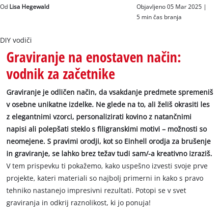
Slovenščina
Od
Lisa Hegewald
Objavljeno 05 Mar 2025 |
SL
Slovenščina
5 min čas branja
English
DIY vodiči
Graviranje na enostaven način:
vodnik za začetnike
Graviranje je odličen način, da vsakdanje predmete spremeniš
v osebne unikatne izdelke. Ne glede na to, ali želiš okrasiti les
z elegantnimi vzorci, personalizirati kovino z natančnimi
napisi ali polepšati steklo s filigranskimi motivi – možnosti so
neomejene. S pravimi orodji, kot so Einhell orodja za brušenje
in graviranje, se lahko brez težav tudi sam/-a kreativno izraziš.
V tem prispevku ti pokažemo, kako uspešno izvesti svoje prve
projekte, kateri materiali so najbolj primerni in kako s pravo
tehniko nastanejo impresivni rezultati. Potopi se v svet
graviranja in odkrij raznolikost, ki jo ponuja!