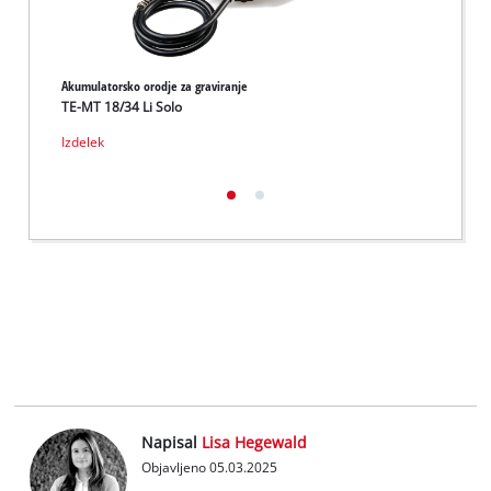
Akumulatorsko orodje za graviranje
Orodje 
TE-MT 18/34 Li Solo
TC-MT
Izdelek
Izdele
Napisal
Lisa Hegewald
Objavljeno 05.03.2025