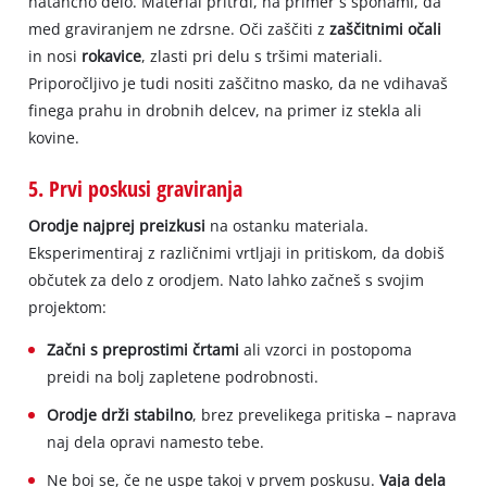
natančno delo. Material pritrdi, na primer s sponami, da
med graviranjem ne zdrsne. Oči zaščiti z
zaščitnimi očali
in nosi
rokavice
, zlasti pri delu s tršimi materiali.
Priporočljivo je tudi nositi zaščitno masko, da ne vdihavaš
finega prahu in drobnih delcev, na primer iz stekla ali
kovine.
5. Prvi poskusi graviranja
Orodje najprej preizkusi
na ostanku materiala.
Eksperimentiraj z različnimi vrtljaji in pritiskom, da dobiš
občutek za delo z orodjem. Nato lahko začneš s svojim
projektom:
Začni s preprostimi črtami
ali vzorci in postopoma
preidi na bolj zapletene podrobnosti.
Orodje drži stabilno
, brez prevelikega pritiska – naprava
naj dela opravi namesto tebe.
Ne boj se, če ne uspe takoj v prvem poskusu.
Vaja dela