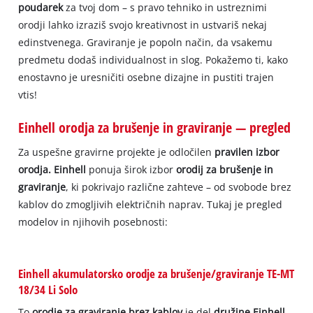
poudarek
za tvoj dom – s pravo tehniko in ustreznimi
orodji lahko izraziš svojo kreativnost in ustvariš nekaj
edinstvenega. Graviranje je popoln način, da vsakemu
predmetu dodaš individualnost in slog. Pokažemo ti, kako
enostavno je uresničiti osebne dizajne in pustiti trajen
vtis!
Einhell orodja za brušenje in graviranje — pregled
Za uspešne gravirne projekte je odločilen
pravilen izbor
orodja. Einhell
ponuja širok izbor
orodij za brušenje in
graviranje
, ki pokrivajo različne zahteve – od svobode brez
kablov do zmogljivih električnih naprav. Tukaj je pregled
modelov in njihovih posebnosti:
Einhell akumulatorsko orodje za brušenje/graviranje TE-MT
18/34 Li Solo
To
orodje za graviranje brez kablov
je del
družine Einhell