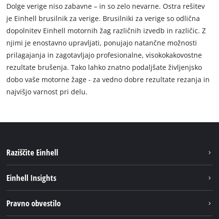
Dolge verige niso zabavne – in so zelo nevarne. Ostra rešitev
je Einhell brusilnik za verige. Brusilniki za verige so odlična
dopolnitev Einhell motornih žag različnih izvedb in različic. Z
njimi je enostavno upravljati, ponujajo natančne možnosti
prilagajanja in zagotavljajo profesionalne, visokokakovostne
rezultate brušenja. Tako lahko znatno podaljšate življenjsko
dobo vaše motorne žage - za vedno dobre rezultate rezanja in
najvišjo varnost pri delu.
Raziščite Einhell
Trajnost
Einhell Insights
Pregled
O nas
Pravno obvestilo
Aku sistem
Kariera