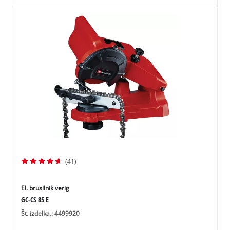
(41)
El. brusilnik verig
GC-CS 85 E
Št. izdelka.: 4499920