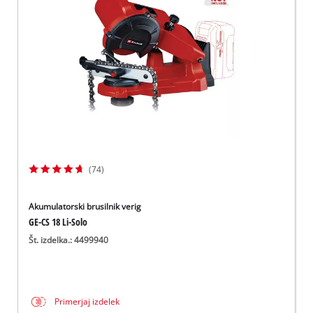
Slovenščina
SL
Slovenščina
English
(74)
Akumulatorski brusilnik verig
GE-CS 18 Li-Solo
Št. izdelka.: 4499940
Primerjaj izdelek