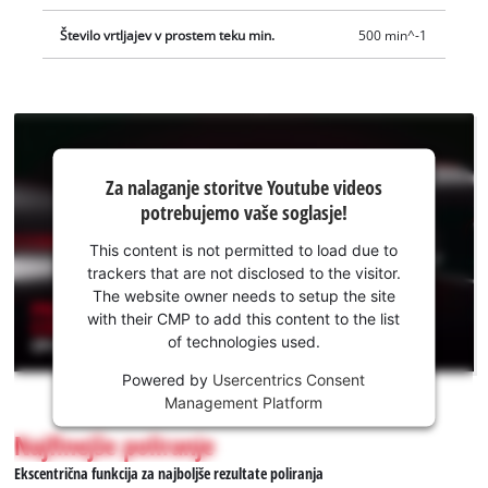
Število vrtljajev v prostem teku min.
500 min^-1
Za nalaganje
Za nalaganje storitve Youtube videos
storitve
potrebujemo vaše soglasje!
Youtube
potrebujemo
This content is not permitted to load due to
vaše
trackers that are not disclosed to the visitor.
soglasje!
The website owner needs to setup the site
with their CMP to add this content to the list
This
of technologies used.
content
is
Powered by
Usercentrics Consent
not
Management Platform
permitted
Najfinejše poliranje
to
load
Ekscentrična funkcija za najboljše rezultate poliranja