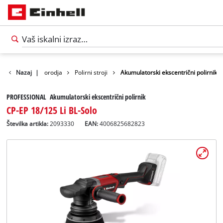
Avtomobilska orodja
Nazaj
|
Polirni stroji
Akumulatorski ekscentrični polirnik
PROFESSIONAL Akumulatorski ekscentrični polirnik
CP-EP 18/125 Li BL-Solo
Številka artikla:
2093330
EAN:
4006825682823