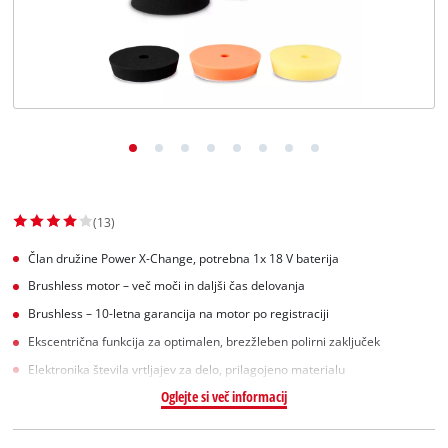
Slovenščina
SL
Slovenščina
English
(13)
Član družine Power X-Change, potrebna 1x 18 V baterija
Brushless motor – več moči in daljši čas delovanja
Brushless – 10-letna garancija na motor po registraciji
Ekscentrična funkcija za optimalen, brezžleben polirni zaključek
Elektronika števila vrtljajev za delo, prilagojeno materialu
Oglejte si več informacij