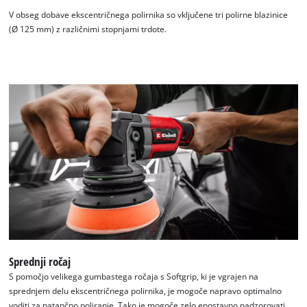
V obseg dobave ekscentričnega polirnika so vključene tri polirne blazinice
(Ø 125 mm) z različnimi stopnjami trdote.
Sprednji ročaj
S pomočjo velikega gumbastega ročaja s Softgrip, ki je vgrajen na
sprednjem delu ekscentričnega polirnika, je mogoče napravo optimalno
voditi za natančno poliranje. Tako je mogoče zelo enostavno nadzorovati