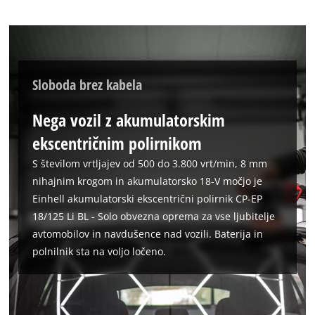
to the list of technologies used.
Powered by
Usercentrics Consent
Management Platform
Sloboda brez kabela
Nega vozil z akumulatorskim
ekscentričnim polirnikom
S številom vrtljajev od 500 do 3.800 vrt/min, 8 mm
nihajnim krogom in akumulatorsko 18-V močjo je
Einhell akumulatorski ekscentrični polirnik CP-EP
18/125 Li BL - Solo obvezna oprema za vse ljubitelje
avtomobilov in navdušence nad vozili. Baterija in
polnilnik sta na voljo ločeno.