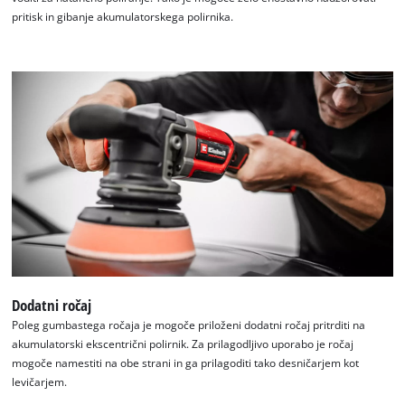
pritisk in gibanje akumulatorskega polirnika.
Za nalaganje storitve Google Maps
Dodatni ročaj
potrebujemo vaše soglasje!
Poleg gumbastega ročaja je mogoče priloženi dodatni ročaj pritrditi na
akumulatorski ekscentrični polirnik. Za prilagodljivo uporabo je ročaj
This content is not permitted to load due
mogoče namestiti na obe strani in ga prilagoditi tako desničarjem kot
to trackers that are not disclosed to the
levičarjem.
visitor. The website owner needs to setup
the site with their CMP to add this content