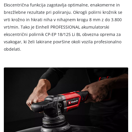
due
Ekscentrična funkcija zagotavlja optimalne, enakomerne in
to
brezžlebne rezultate pri poliranju. Okrogli polirni krožnik se
trackers
vrti krožno in hkrati niha v nihajnem krogu 8 mm z do 3.800
that
are
vrt/min. Tako je Einhell PROFESSIONAL akumulatorski
not
ekscentrični polirnik CP-EP 18/125 Li BL obvezna oprema za
disclosed
vsakogar, ki želi lakirane površine okoli vozila profesionalno
to
obdelati.
the
visitor.
The
website
owner
needs
to
setup
the
site
with
their
CMP
to