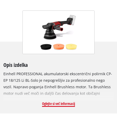
Opis izdelka
Einhell PROFESSIONAL akumulatorski ekscentrični polirnik CP-
EP 18/125 Li BL-Solo je nepogrešljiv za profesionalno nego
vozil. Napravo poganja Einhell Brushless motor. Ta Brushless
motor nudi več moči in daljši čas delovanja kot običajni
motorji s karbonskimi ščetkami. Po spletni registraciji velja 10-
Oglejte si več informacij
letna garancija za Brushless motor. Kot del družine Power X-
Change je ekscentrični polirnik združljiv z vsemi baterijami in