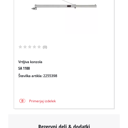
This content is not permitted to load due
to trackers that are not disclosed to the
visitor. The website owner needs to setup
the site with their CMP to add this content
to the list of technologies used.
Powered by
Usercentrics Consent
(0)
Management Platform
Vrtljiva konzola
SA 1100
Številka artikla: 2255398
Primerjaj izdelek
Rezervni deli & dodatki