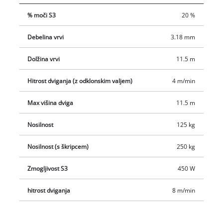
nivoje in nadstropja.
% moči S3
20 %
Debelina vrvi
3.18 mm
Dolžina vrvi
11.5 m
Hitrost dviganja (z odklonskim valjem)
4 m/min
Max višina dviga
11.5 m
Nosilnost
125 kg
Nosilnost (s škripcem)
250 kg
Zmogljivost S3
450 W
hitrost dviganja
8 m/min