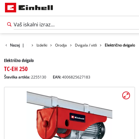
Nazaj
|
Izdelki
Orodja
Dvigala / vitli
Električno dvigalo
Električno dvigalo
TC-EH 250
Številka artikla:
2255130
EAN:
4006825627183