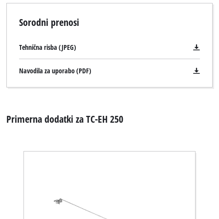
Sorodni prenosi
Tehnična risba (JPEG)
Navodila za uporabo (PDF)
Primerna dodatki za TC-EH 250
Za nalaganje storitve Google Maps
potrebujemo vaše soglasje!