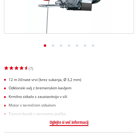
Slovenščina
SL
Slovenščina
English
(7)
12 m žičnate vrvi (brez sukanja, Ø 3,2 mm)
Odklonski valj z bremenskim kavljem
Krmilno stikalo z zaustavitvijo v sili
Motor s termičnim stikalom
Tovorni kavelj z varnostno prečko
Oglejte si več informacij