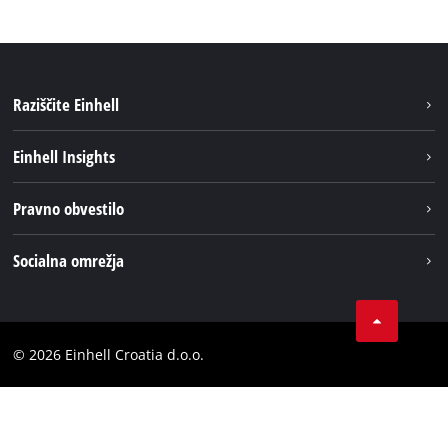
Raziščite Einhell
Trajnost
Einhell Insights
Pregled
O nas
Pravno obvestilo
Aku sistem
Kariera
Brushless
Impresum
Socialna omrežja
Einhell globalno
Varstvo podatkov
LinkedIn
Kontakt
YouТube
Skladnost
© 2026 Einhell Croatia d.o.o.
Facebook
Izjava o dostopnosti
Instagram