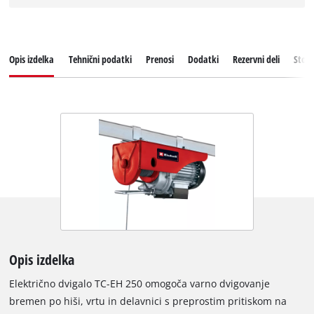
Opis izdelka
Tehnični podatki
Prenosi
Dodatki
Rezervni deli
Stori
Opis izdelka
Električno dvigalo TC-EH 250 omogoča varno dvigovanje
bremen po hiši, vrtu in delavnici s preprostim pritiskom na