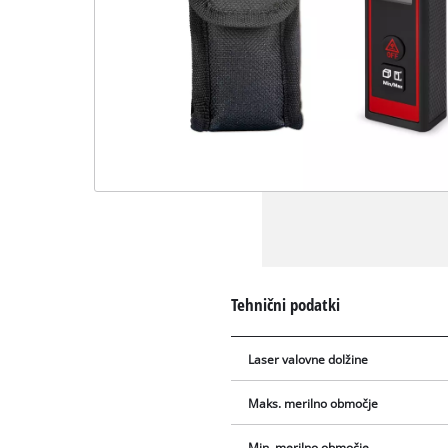
Tehnični podatki
Laser valovne dolžine
Maks. merilno območje
Min. merilno območje