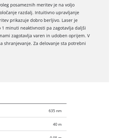
 Poleg posameznih meritev je na voljo
ločanje razdalj. Intuitivno upravljanje
itev prikazuje dobro berljivo. Laser je
 1 minuti neaktivnosti pa zagotavlja daljši
šinami zagotavlja varen in udoben oprijem. V
za shranjevanje. Za delovanje sta potrebni
635 nm
40 m
0.05 m