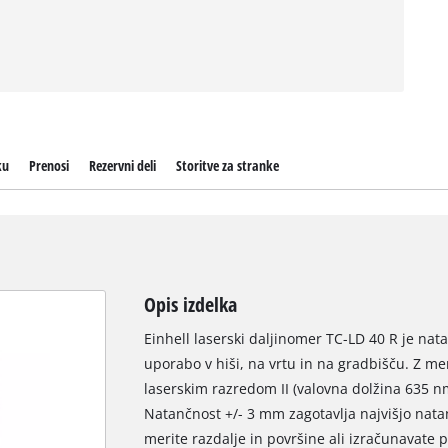
ku
Prenosi
Rezervni deli
Storitve za stranke
Opis izdelka
Einhell laserski daljinomer TC-LD 40 R je nat
uporabo v hiši, na vrtu in na gradbišču. Z 
laserskim razredom II (valovna dolžina 635 nm
Natančnost +/- 3 mm zagotavlja najvišjo natan
merite razdalje in površine ali izračunavate 