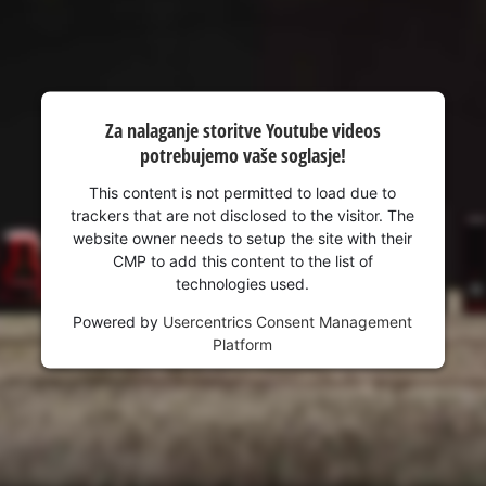
visitor. The website owner needs to setup
the site with their CMP to add this content
to the list of technologies used.
Powered by
Usercentrics Consent
Management Platform
Za nalaganje storitve Youtube videos
potrebujemo vaše soglasje!
This content is not permitted to load due to
trackers that are not disclosed to the visitor. The
website owner needs to setup the site with their
CMP to add this content to the list of
technologies used.
Powered by
Usercentrics Consent Management
Platform