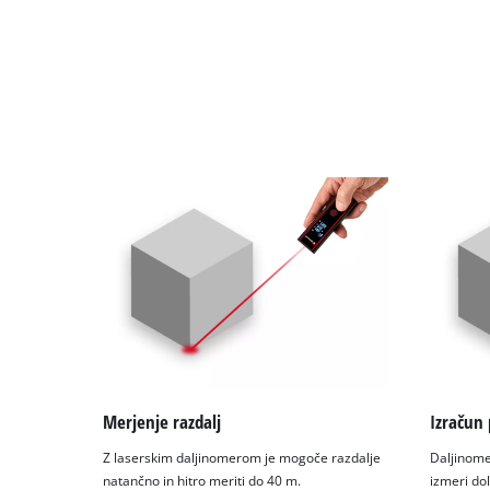
Powered
by
Usercentrics
Consent
Management
Platform
Merjenje razdalj
Izračun 
Z laserskim daljinomerom je mogoče razdalje
Daljinome
natančno in hitro meriti do 40 m.
izmeri dol