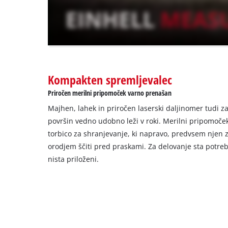
website
owner
needs
to
setup
the
site
Kompakten spremljevalec
with
Priročen merilni pripomoček varno prenašan
their
CMP
Majhen, lahek in priročen laserski daljinomer tudi za
to
površin vedno udobno leži v roki. Merilni pripomoček
add
torbico za shranjevanje, ki napravo, predvsem njen z
this
orodjem ščiti pred praskami. Za delovanje sta potrebn
content
nista priloženi.
to
the
list
of
technologies
used.