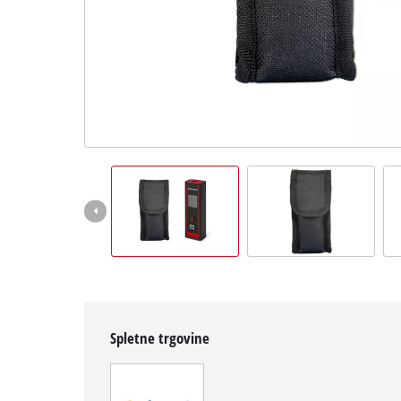
Slovenščina
SL
Slovenščina
English
Spletne trgovine