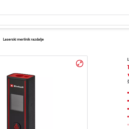
Laserski merilnik razdalje
L
Š