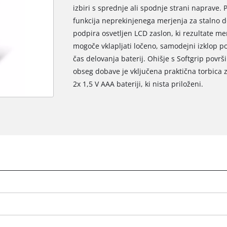
izbiri s sprednje ali spodnje strani naprave.
funkcija neprekinjenega merjenja za stalno do
podpira osvetljen LCD zaslon, ki rezultate mer
mogoče vklapljati ločeno, samodejni izklop po
čas delovanja baterij. Ohišje s Softgrip povr
obseg dobave je vključena praktična torbica 
2x 1,5 V AAA bateriji, ki nista priloženi.