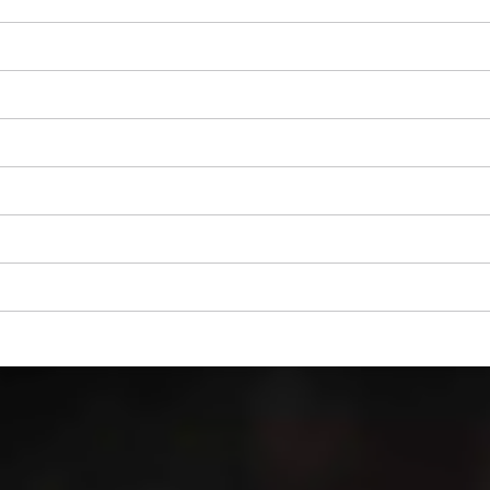
Za nalaganje storitve Google Maps
potrebujemo vaše soglasje!
This content is not permitted to load due
to trackers that are not disclosed to the