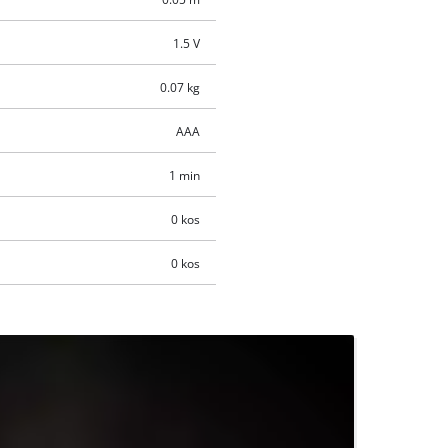
1.5 V
0.07 kg
AAA
1 min
0 kos
0 kos