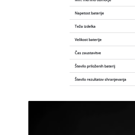
Napetost baterije
Teža izdelka
Velikost baterije
Čas zaustavitve
Število priloženih baterij
Število rezultatov shranjevanja
Za nalaganje
storitve
Youtube