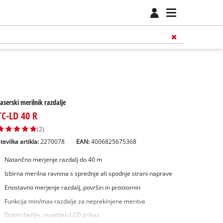
aserski merilnik razdalje
TC-LD 40 R
(2)
tevilka artikla:
2270078
EAN:
4006825675368
Natančno merjenje razdalj do 40 m
Izbirna merilna ravnina s sprednje ali spodnje strani naprave
Enostavno merjenje razdalj, površin in prostornin
Funkcija min/max razdalje za neprekinjene meritve
Dobro berljiv, osvetljen LCD prikaz