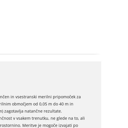
ančen in vsestranski merilni pripomoček za
merilnim območjem od 0,05 m do 40 m in
) zagotavlja natančne rezultate.
čnost v vsakem trenutku, ne glede na to, ali
prostornino. Meritve je mogoče izvajati po