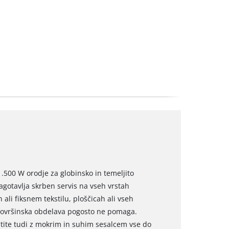
.500 W orodje za globinsko in temeljito
agotavlja skrben servis na vseh vrstah
li fiksnem tekstilu, ploščicah ali vseh
 površinska obdelava pogosto ne pomaga.
stite tudi z mokrim in suhim sesalcem vse do