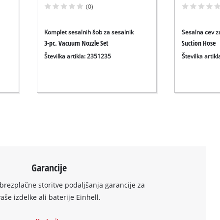
(0)
Komplet sesalnih šob za sesalnik
Sesalna cev z
3-pc. Vacuum Nozzle Set
Suction Hose
Številka artikla: 2351235
Številka artik
Garancije
brezplačne storitve podaljšanja garancije za
vaše izdelke ali baterije Einhell.