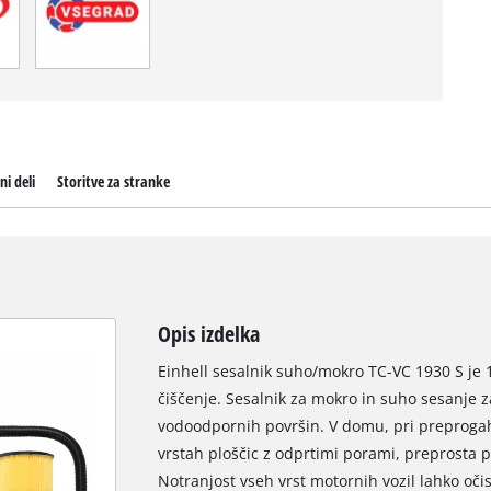
ni deli
Storitve za stranke
Opis izdelka
Einhell sesalnik suho/mokro TC-VC 1930 S je 1
čiščenje. Sesalnik za mokro in suho sesanje z
vodoodpornih površin. V domu, pri preprogah a
vrstah ploščic z odprtimi porami, preprosta
Notranjost vseh vrst motornih vozil lahko oči