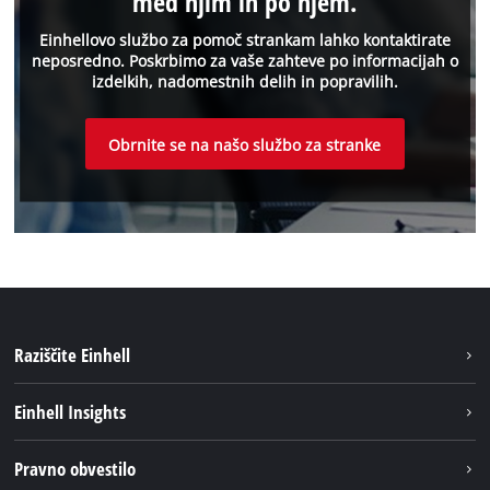
med njim in po njem.
Einhellovo službo za pomoč strankam lahko kontaktirate
neposredno. Poskrbimo za vaše zahteve po informacijah o
izdelkih, nadomestnih delih in popravilih.
Obrnite se na našo službo za stranke
Raziščite Einhell
Trajnost
Einhell Insights
Pregled
O nas
Pravno obvestilo
Aku sistem
Kariera