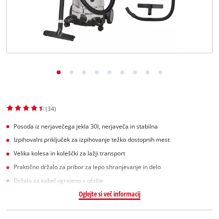
Slovenščina
SL
Slovenščina
English
(34)
Posoda iz nerjavečega jekla 30l, nerjaveča in stabilna
Izpihovalni priključek za izpihovanje težko dostopnih mest
Velika kolesa in koleščki za lažji transport
Praktično držalo za pribor za lepo shranjevanje in delo
Držalo za kabel vgrajeno v ohišje
Oglejte si več informacij