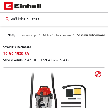
elki
Nazaj
Naprave za čiščenje
|
Mokri / suhi sesalniki
Sesalnik suho/mokro
Sesalnik suho/mokro
TC-VC 1930 SA
Številka artikla:
2342190
EAN:
4006825584356