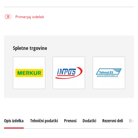
Primerjaj izdelek
Spletne trgovine
Opis izdelka
Tehnični podatki
Prenosi
Dodatki
Rezervni deli
Stori