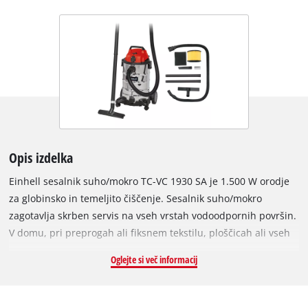
Opis izdelka
Einhell sesalnik suho/mokro TC-VC 1930 SA je 1.500 W orodje
za globinsko in temeljito čiščenje. Sesalnik suho/mokro
zagotavlja skrben servis na vseh vrstah vodoodpornih površin.
V domu, pri preprogah ali fiksnem tekstilu, ploščicah ali vseh
vrstah ploščic z odprtimi porami, preprosta površinska
Oglejte si več informacij
obdelava pogosto ne pomaga. Notranjost vseh vrst motornih
vozil lahko očistite tudi z mokrim in suhim sesalcem vse do
tekstilnih konic, sedežev in stropnih oblog ter preprog in