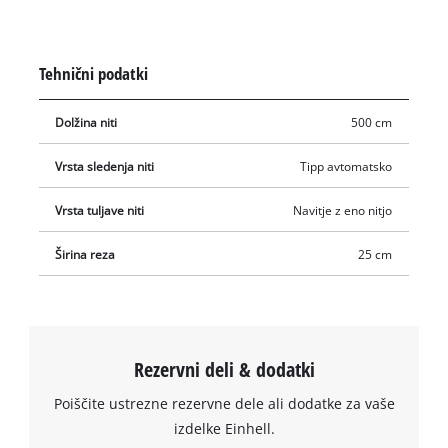
izvedljiva z le nekaj prijemi. Za enostavno podaljševanje in
krajšanje najlonske niti je v glavo z nitjo vgrajena tip-
avtomatika. Tako je vedno mogoče delati z optimalno širino
Tehnični podatki
reza 25 cm, da se tudi visoka trava, plevel in travne površine
učinkovito obrezujejo. Za najboljše rezultate košnje je vgrajena
Dolžina niti
500 cm
špula z nitjo opremljena z robustno najlonsko nitjo dolžine 5
metrov.
Vrsta sledenja niti
Tipp avtomatsko
Vrsta tuljave niti
Navitje z eno nitjo
Širina reza
25 cm
Rezervni deli & dodatki
Poiščite ustrezne rezervne dele ali dodatke za vaše
izdelke Einhell.