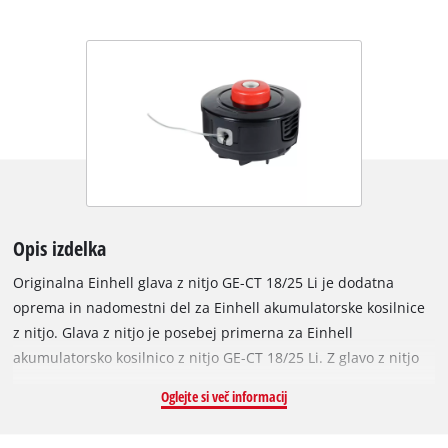
Opis izdelka
Originalna Einhell glava z nitjo GE-CT 18/25 Li je dodatna
oprema in nadomestni del za Einhell akumulatorske kosilnice
z nitjo. Glava z nitjo je posebej primerna za Einhell
akumulatorsko kosilnico z nitjo GE-CT 18/25 Li. Z glavo z nitjo
je mogoče akumulatorsko kosilnico z nitjo preprosto predelati
Oglejte si več informacij
iz nožnega načina delovanja na uporabo s kosilno nitjo.
Menjava med ploščo z noži in glavo z nitjo je nezahtevna in