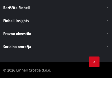
Raziščite Einhell
Trajnost
Einhell Insights
Pregled
O nas
Pravno obvestilo
Aku sistem
Kariera
Brushless
Impresum
Socialna omrežja
Einhell globalno
Varstvo podatkov
LinkedIn
Kontakt
YouТube
Skladnost
© 2026 Einhell Croatia d.o.o.
Facebook
Izjava o dostopnosti
Instagram