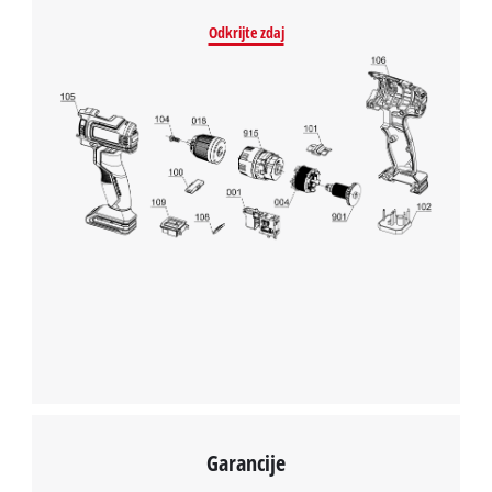
Za nalaganje storitve Google Maps
Odkrijte zdaj
potrebujemo vaše soglasje!
This content is not permitted to load due
to trackers that are not disclosed to the
visitor. The website owner needs to setup
the site with their CMP to add this content
to the list of technologies used.
Powered by
Usercentrics Consent
Management Platform
Garancije