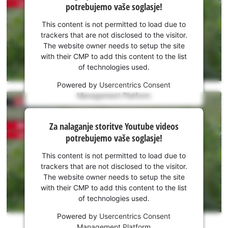
potrebujemo vaše soglasje!
Youtube
potrebujemo
This content is not permitted to load due to
vaše
trackers that are not disclosed to the visitor.
soglasje!
The website owner needs to setup the site
with their CMP to add this content to the list
This
of technologies used.
content
is
Powered by
Usercentrics Consent
not
Management Platform
permitted
to
Za nalaganje
Za nalaganje storitve Youtube videos
load
storitve
potrebujemo vaše soglasje!
due
Youtube
to
potrebujemo
This content is not permitted to load due to
trackers
vaše
trackers that are not disclosed to the visitor.
that
soglasje!
The website owner needs to setup the site
are
with their CMP to add this content to the list
not
This
of technologies used.
disclosed
content
to
is
Powered by
Usercentrics Consent
the
not
Management Platform