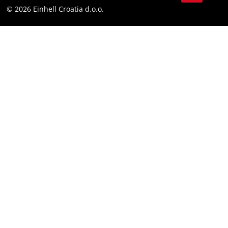
Skladnost
© 2026 Einhell Croatia d.o.o.
Facebook
Izjava o dostopnosti
Instagram