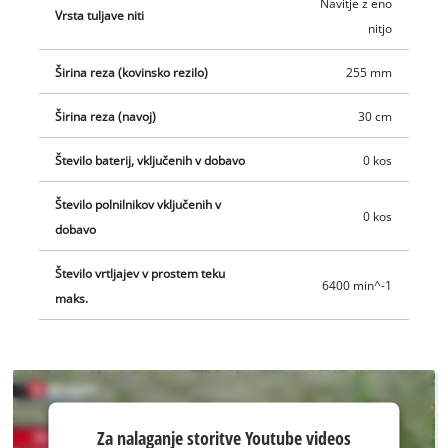
Navitje z eno
Vrsta tuljave niti
nitjo
Širina reza (kovinsko rezilo)
255 mm
Širina reza (navoj)
30 cm
Število baterij, vključenih v dobavo
0 kos
Število polnilnikov vključenih v
0 kos
dobavo
Število vrtljajev v prostem teku
6400 min^-1
maks.
Za nalaganje
Za nalaganje storitve Youtube videos
storitve