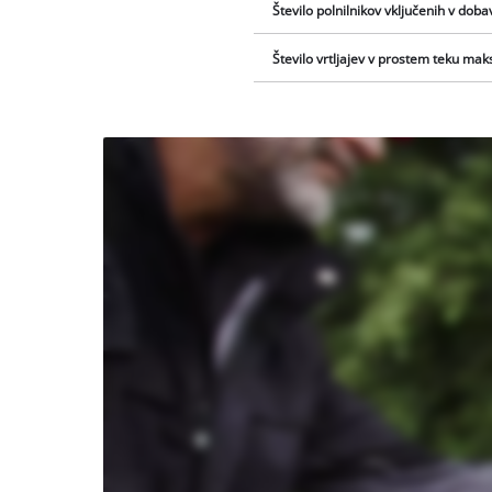
Število polnilnikov vključenih v doba
Število vrtljajev v prostem teku mak
Za nalaganje
storitve
Youtube
potrebujemo
vaše
soglasje!
This
content
is
not
permitted
to