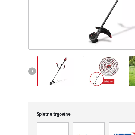
Slovenščina
SL
Slovenščina
English
Spletne trgovine