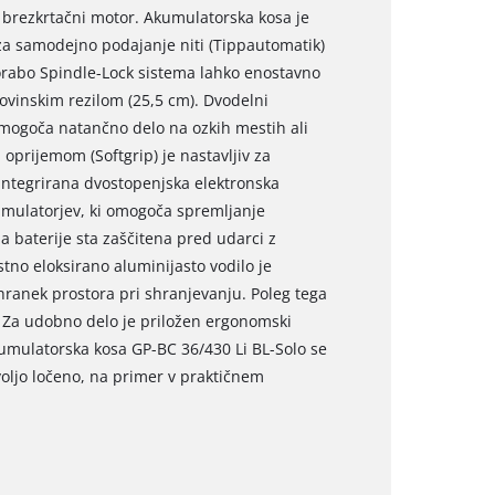
na brezkrtačni motor. Akumulatorska kosa je
za samodejno podajanje niti (Tippautomatik)
orabo Spindle-Lock sistema lahko enostavno
kovinskim rezilom (25,5 cm). Dvodelni
n omogoča natančno delo na ozkih mestih ali
oprijemom (Softgrip) je nastavljiv za
ntegrirana dvostopenjska elektronska
akumulatorjev, ki omogoča spremljanje
 baterije sta zaščitena pred udarci z
tno eloksirano aluminijasto vodilo je
ihranek prostora pri shranjevanju. Poleg tega
. Za udobno delo je priložen ergonomski
kumulatorska kosa GP-BC 36/430 Li BL-Solo se
 voljo ločeno, na primer v praktičnem