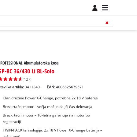
PROFESSIONAL Akumulatorska kosa
GP-BC 36/430 Li BL-Solo
(127)
tevilka artikla:
3411340
EAN:
4006825679571
Član družine Power X-Change, potrebne 2x 18 V baterije
Brezkrtačni motor – večja moč in daljši čas delovanja
Brezkrtačni motor – 10-letna garancija na motor po
registraciji
TWIN-PACK tehnologija: 2x 18 V Power X-Change baterija –
večja moč