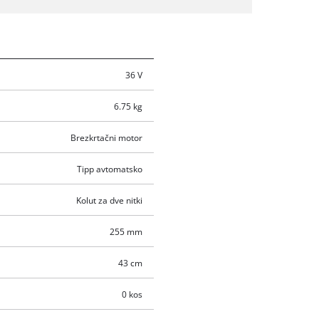
36 V
6.75 kg
Brezkrtačni motor
Tipp avtomatsko
Kolut za dve nitki
255 mm
43 cm
0 kos