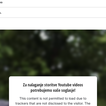
visitor. The website owner needs to setup
vo
the site with their CMP to add this content
to the list of technologies used.
s.
Powered by
Usercentrics Consent
Management Platform
Za nalaganje storitve Youtube videos
potrebujemo vaše soglasje!
This content is not permitted to load due to
trackers that are not disclosed to the visitor. The