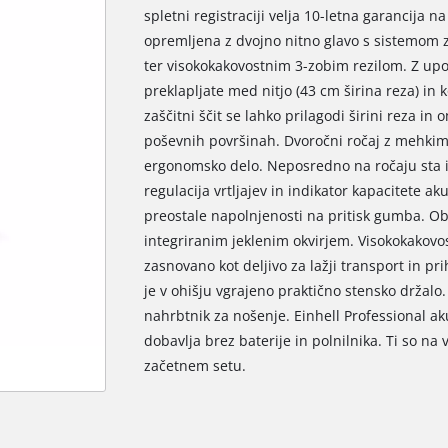
spletni registraciji velja 10-letna garancija 
opremljena z dvojno nitno glavo s sistemom 
ter visokokakovostnim 3-zobim rezilom. Z up
preklapljate med nitjo (43 cm širina reza) in 
zaščitni ščit se lahko prilagodi širini reza i
poševnih površinah. Dvoročni ročaj z mehkim 
ergonomsko delo. Neposredno na ročaju sta i
regulacija vrtljajev in indikator kapacitete 
preostale napolnjenosti na pritisk gumba. Oba
integriranim jeklenim okvirjem. Visokokakovos
zasnovano kot deljivo za lažji transport in pr
je v ohišju vgrajeno praktično stensko držalo
nahrbtnik za nošenje. Einhell Professional a
dobavlja brez baterije in polnilnika. Ti so na
začetnem setu.