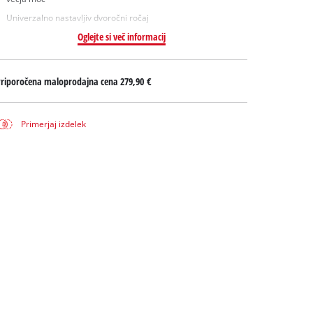
Univerzalno nastavljiv dvoročni ročaj
Oglejte si več informacij
Priporočena maloprodajna cena
279,90 €
Primerjaj izdelek