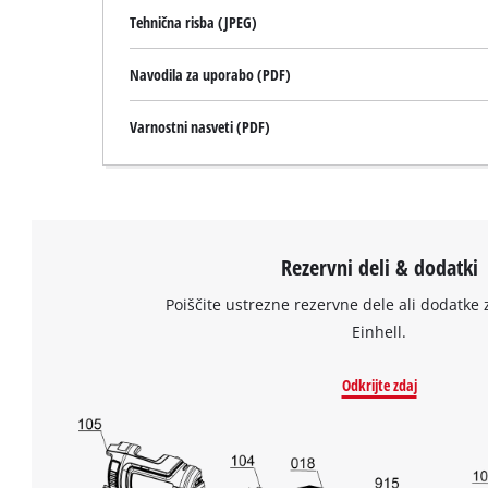
to
Tehnična risba (JPEG)
add
this
Navodila za uporabo (PDF)
content
to
Varnostni nasveti (PDF)
the
list
of
technologies
used.
Rezervni deli & dodatki
Powered
by
Poiščite ustrezne rezervne dele ali dodatke 
Usercentrics
Einhell.
Consent
Management
Platform
Odkrijte zdaj