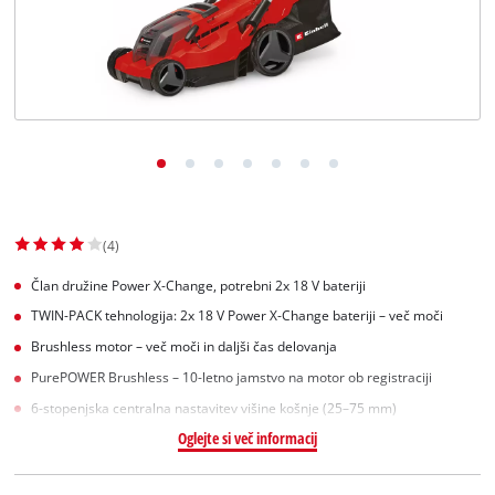
Slovenščina
SL
Slovenščina
English
(4)
Član družine Power X-Change, potrebni 2x 18 V bateriji
TWIN-PACK tehnologija: 2x 18 V Power X-Change bateriji – več moči
Brushless motor – več moči in daljši čas delovanja
PurePOWER Brushless – 10-letno jamstvo na motor ob registraciji
6-stopenjska centralna nastavitev višine košnje (25–75 mm)
Oglejte si več informacij