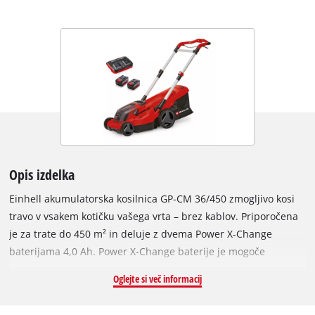
Opis izdelka
Einhell akumulatorska kosilnica GP-CM 36/450 zmogljivo kosi
travo v vsakem kotičku vašega vrta – brez kablov. Priporočena
je za trate do 450 m² in deluje z dvema Power X-Change
baterijama 4,0 Ah. Power X-Change baterije je mogoče
uporabljati v vseh Einhell orodjih inovativnega sistema.
Oglejte si več informacij
Prikazovalnik stanja s tremi LED diodami vedno prikazuje
preostalo energijo. S sistemom Power X-Twincharger se