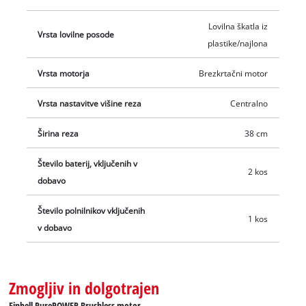
Lovilna škatla iz
Vrsta lovilne posode
plastike/najlona
Vrsta motorja
Brezkrtačni motor
Vrsta nastavitve višine reza
Centralno
Širina reza
38 cm
Število baterij, vključenih v
2 kos
dobavo
Število polnilnikov vključenih
1 kos
v dobavo
Zmogljiv in dolgotrajen
Einhell PurePOWER Brushless motor