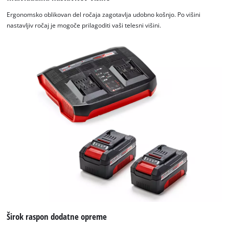
Ergonomsko oblikovan del ročaja zagotavlja udobno košnjo. Po višini
nastavljiv ročaj je mogoče prilagoditi vaši telesni višini.
Za nalaganje storitve Google Maps
Širok raspon dodatne opreme
potrebujemo vaše soglasje!