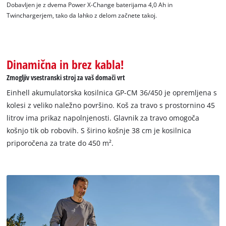
Dobavljen je z dvema Power X-Change baterijama 4,0 Ah in
This content is not permitted to load due
Twinchargerjem, tako da lahko z delom začnete takoj.
to trackers that are not disclosed to the
visitor. The website owner needs to setup
the site with their CMP to add this content
to the list of technologies used.
Dinamična in brez kabla!
Powered by
Usercentrics Consent
Zmogljiv vsestranski stroj za vaš domači vrt
Management Platform
Einhell akumulatorska kosilnica GP-CM 36/450 je opremljena s
kolesi z veliko naležno površino. Koš za travo s prostornino 45
litrov ima prikaz napolnjenosti. Glavnik za travo omogoča
košnjo tik ob robovih. S širino košnje 38 cm je kosilnica
priporočena za trate do 450 m².