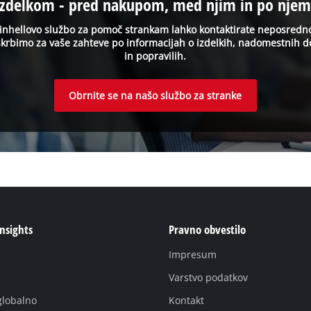
izdelkom - pred nakupom, med njim in po njem
inhellovo službo za pomoč strankam lahko kontaktirate neposredn
krbimo za vaše zahteve po informacijah o izdelkih, nadomestnih d
in popravilih.
Obrnite se na našo službo za stranke
Insights
Pravno obvestilo
Impresum
Varstvo podatkov
globalno
Kontakt