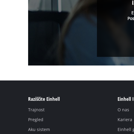
E
Pos
Raziščite Einhell
Einhell 
Trajnost
O nas
Pregled
Kariera
Aku sistem
Einhell 