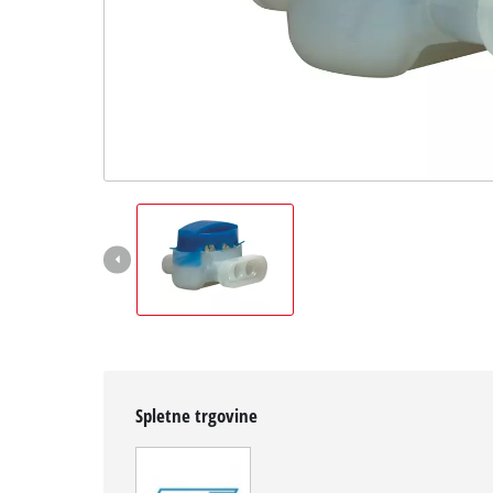
Slovenščina
SL
Slovenščina
English
Spletne trgovine