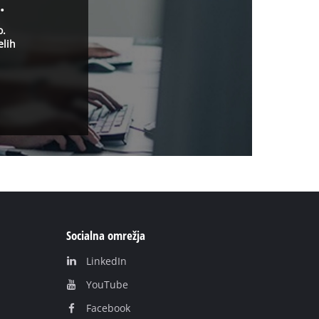
.
o.
elih
Socialna omrežja
LinkedIn
YouТube
Facebook