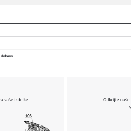
Za nalaganje storitve Google Maps
potrebujemo vaše soglasje!
This content is not permitted to load due
to trackers that are not disclosed to the
visitor. The website owner needs to setup
the site with their CMP to add this content
to the list of technologies used.
 v dobavo
Powered by
Usercentrics Consent
Management Platform
za vaše izdelke
Odkrijte naše 