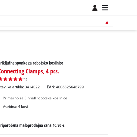
riključne sponke za robotsko kosilnico
Connecting Clamps, 4 pcs.
(1)
tevilka artikla:
3414022
EAN:
4006825648799
Primerno za Einhell robotske kosilnice
Vsebina: 4 kosi
Priporočena maloprodajna cena
10,90 €