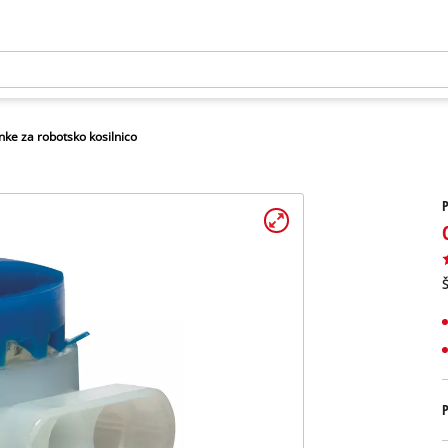
nke za robotsko kosilnico
P
Š