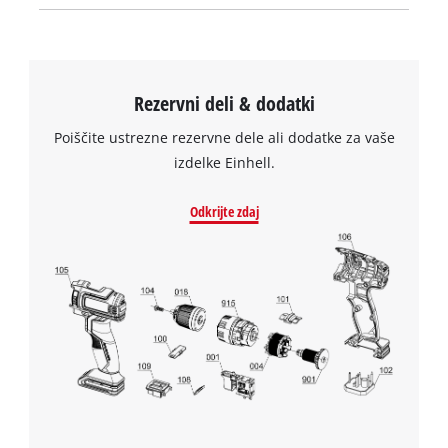
Rezervni deli & dodatki
Poiščite ustrezne rezervne dele ali dodatke za vaše
izdelke Einhell.
Odkrijte zdaj
Za nalaganje storitve Google Maps
potrebujemo vaše soglasje!
This content is not permitted to load due
to trackers that are not disclosed to the
visitor. The website owner needs to setup
the site with their CMP to add this content
to the list of technologies used.