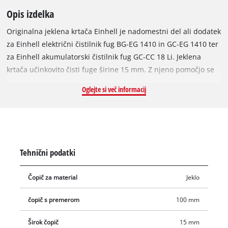
Opis izdelka
Originalna jeklena krtača Einhell je nadomestni del ali dodatek
za Einhell električni čistilnik fug BG-EG 1410 in GC-EG 1410 ter
za Einhell akumulatorski čistilnik fug GC-CC 18 Li. Jeklena
krtača učinkovito čisti fuge širine 15 mm. Z njeno pomočjo se
zanesljivo in temeljito odstrani plevel, trdovratna umazanija,
Oglejte si več informacij
usedline, lišaji in mah med ploščicami in tlakovci. Dovoz in
terasa bosta tako v trenutku spet brez plevela.
Tehnični podatki
Čopič za material
Jeklo
čopič s premerom
100 mm
Širok čopič
15 mm