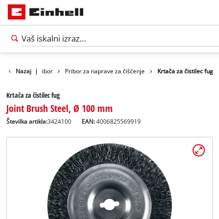
Nazaj
|
Pribor
Pribor za naprave za čiščenje
Krtača za čistilec fug
Krtača za čistilec fug
Joint Brush Steel, Ø 100 mm
Številka artikla:
3424100
EAN:
4006825569919