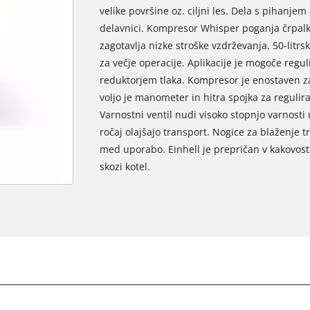
velike površine oz. ciljni les. Dela s pihanjem
delavnici. Kompresor Whisper poganja črpalka,
zagotavlja nizke stroške vzdrževanja. 50-litr
za večje operacije. Aplikacije je mogoče regul
reduktorjem tlaka. Kompresor je enostaven za
voljo je manometer in hitra spojka za reguliran
Varnostni ventil nudi visoko stopnjo varnosti 
ročaj olajšajo transport. Nogice za blaženje tr
med uporabo. Einhell je prepričan v kakovost 
skozi kotel.