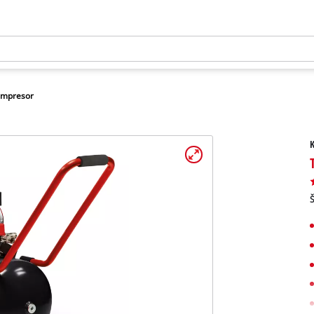
mpresor
Š