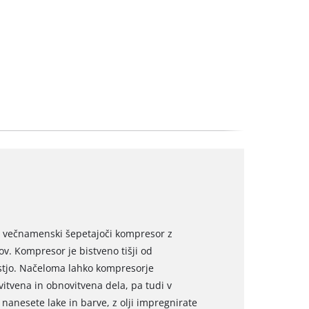
je večnamenski šepetajoči kompresor z
v. Kompresor je bistveno tišji od
stjo. Načeloma lahko kompresorje
itvena in obnovitvena dela, pa tudi v
nanesete lake in barve, z olji impregnirate