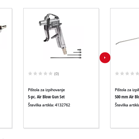
(0)
Pištola za izpihovanje
Pištola za izp
5-pc. Air Blow Gun Set
500 mm Air B
Številka artikla: 4132762
Številka artik