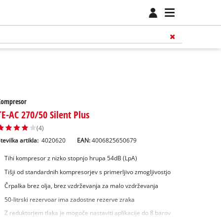
Kompresor
TE-AC 270/50 Silent Plus
(4)
tevilka artikla:
4020620
EAN:
4006825650679
Tihi kompresor z nizko stopnjo hrupa 54dB (LpA)
Tišji od standardnih kompresorjev s primerljivo zmogljivostjo
Črpalka brez olja, brez vzdrževanja za malo vzdrževanja
50-litrski rezervoar ima zadostne rezerve zraka
Z reduktorjem tlaka je mogoče nastaviti aplikacije do 8 barov