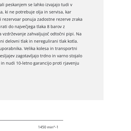
 ali peskanjem se lahko izvajajo tudi v
 ki ne potrebuje olja in servisa, kar
ski rezervoar ponuja zadostne rezerve zraka
irati do največjega tlaka 8 barov z
 vzdrževanje zahvaljujoč odtočni pipi. Na
i delovni tlak in neregulirani tlak kotla.
uporabnika. Velika kolesa in transportni
esljajev zagotavljajo trdno in varno stojalo
in nudi 10-letno garancijo proti rjavenju
1450 min^-1