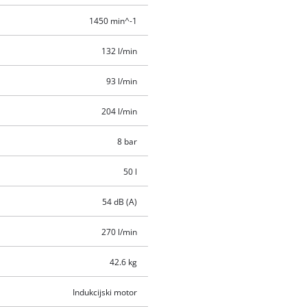
1450 min^-1
132 l/min
93 l/min
204 l/min
8 bar
50 l
54 dB (A)
270 l/min
42.6 kg
Indukcijski motor