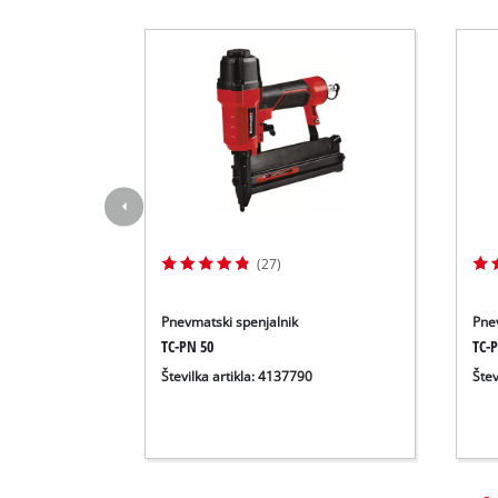
(27)
Pnevmatski spenjalnik
Pnev
TC-PN 50
TC-
Številka artikla: 4137790
Štev