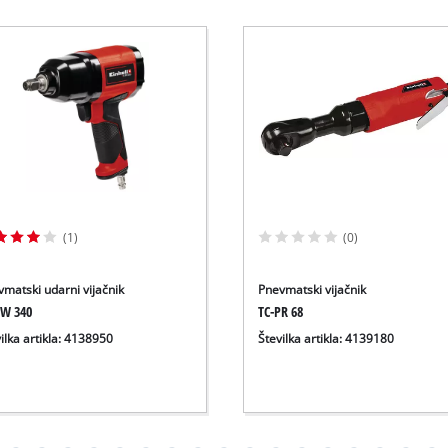
(1)
(0)
matski udarni vijačnik
Pnevmatski vijačnik
PW 340
TC-PR 68
ilka artikla: 4138950
Številka artikla: 4139180