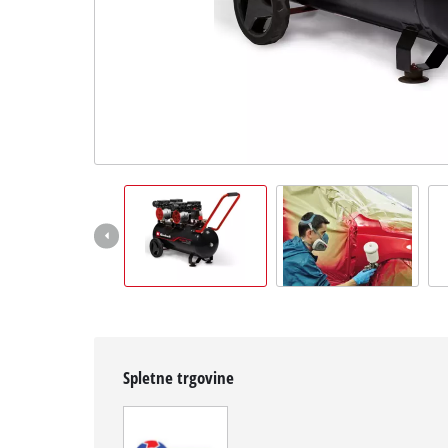
Slovenščina
SL
Slovenščina
English
Spletne trgovine