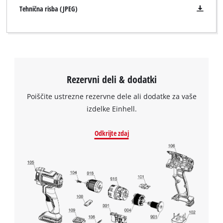
Tehnična risba (JPEG)
Rezervni deli & dodatki
Za nalaganje storitve Google Maps
potrebujemo vaše soglasje!
Poiščite ustrezne rezervne dele ali dodatke za vaše
izdelke Einhell.
This content is not permitted to load due
to trackers that are not disclosed to the
visitor. The website owner needs to setup
Odkrijte zdaj
the site with their CMP to add this content
to the list of technologies used.
Powered by
Usercentrics Consent
Management Platform