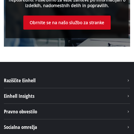
izdelkih, nadomestnih delih in popravilih.
Obrnite se na našo službo za stranke
Raziščite Einhell
Trajnost
Einhell Insights
Pregled
O nas
Pravno obvestilo
Aku sistem
Kariera
Brushless
Impresum
Socialna omrežja
Einhell globalno
Varstvo podatkov