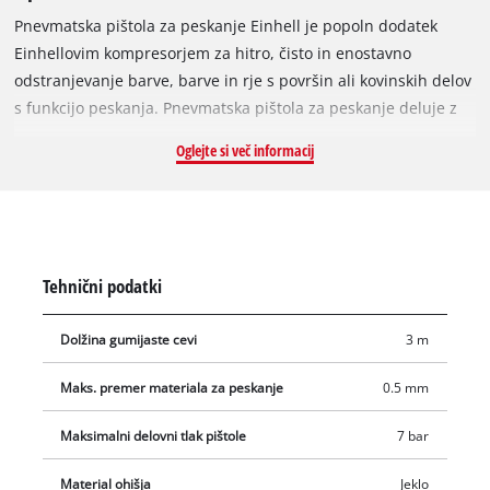
Pnevmatska pištola za peskanje Einhell je popoln dodatek
Einhellovim kompresorjem za hitro, čisto in enostavno
odstranjevanje barve, barve in rje s površin ali kovinskih delov
s funkcijo peskanja. Pnevmatska pištola za peskanje deluje z
ustreznim kompresorjem. Uporabite lahko največ 7 barov
Oglejte si več informacij
tlaka, premer materiala za peskanje pa lahko znaša največ 0,5
mm. Dostava vključuje sesalno cev, sesalno cev in nadomestne
šobe. Besedilo je strojno prevedeno.
Tehnični podatki
Dolžina gumijaste cevi
3 m
Maks. premer materiala za peskanje
0.5 mm
Maksimalni delovni tlak pištole
7 bar
Material ohišja
Jeklo