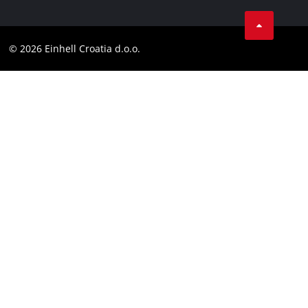
LinkedIn
Kontakt
YouТube
Skladnost
© 2026 Einhell Croatia d.o.o.
Facebook
Izjava o dostopnosti
Instagram