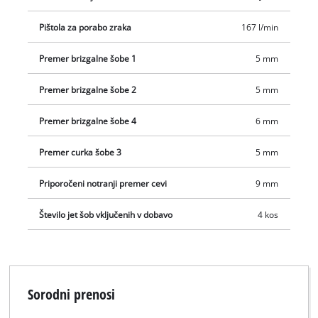
Pištola za porabo zraka
167 l/min
Premer brizgalne šobe 1
5 mm
Premer brizgalne šobe 2
5 mm
Premer brizgalne šobe 4
6 mm
Premer curka šobe 3
5 mm
Priporočeni notranji premer cevi
9 mm
Število jet šob vključenih v dobavo
4 kos
Sorodni prenosi