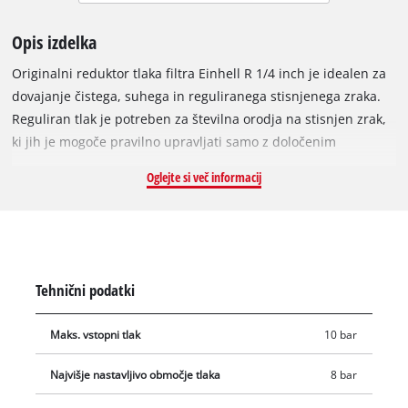
Opis izdelka
Originalni reduktor tlaka filtra Einhell R 1/4 inch je idealen za
dovajanje čistega, suhega in reguliranega stisnjenega zraka.
Reguliran tlak je potreben za številna orodja na stisnjen zrak,
ki jih je mogoče pravilno upravljati samo z določenim
delovnim tlakom. Poleg tega filtrirni reduktor tlaka izboljša
Oglejte si več informacij
kakovost stisnjenega zraka z odstranjevanjem trdnih delcev in
kondenzirane vlage iz stisnjenega zraka. Filtrirni reduktor
tlaka zagotavlja polavtomatsko odvajanje zraka. Pretok zraka je
mogoče natančno nadzorovati z regulacijskim ventilom. Tlak
kotla se zniža na delovni tlak. Filtrirni reduktor tlaka je
Tehnični podatki
opremljen s krmilnim gumbom, manometrom, hitro spojko,
kontrolnim steklom in odtočnim čepom. Vhodni tlak je največ
Maks. vstopni tlak
10 bar
10 barov, nastavljivo območje tlaka je do 8 barov. Filtrirni
element za lovljenje oljnih in vodnih delcev v stisnjenem zraku
Najvišje nastavljivo območje tlaka
8 bar
je zamenljiv. Filtrirni reduktor tlaka je opremljen s priključkom