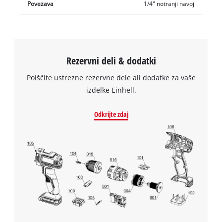
R 1/4".
Povezava
1/4" notranji navoj
Rezervni deli & dodatki
Poiščite ustrezne rezervne dele ali dodatke za vaše
izdelke Einhell.
Odkrijte zdaj
Za nalaganje storitve Google Maps
potrebujemo vaše soglasje!
This content is not permitted to load due
to trackers that are not disclosed to the
visitor. The website owner needs to setup
the site with their CMP to add this content