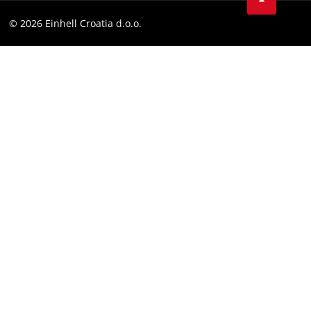
YouТube
Skladnost
© 2026 Einhell Croatia d.o.o.
Facebook
Izjava o dostopnosti
Instagram