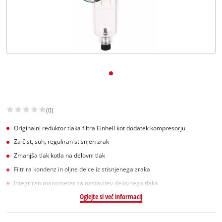
Slovenščina
SL
Slovenščina
English
(0)
Originalni reduktor tlaka filtra Einhell kot dodatek kompresorju
Za čist, suh, reguliran stisnjen zrak
Zmanjša tlak kotla na delovni tlak
Filtrira kondenz in oljne delce iz stisnjenega zraka
Integriran manometer za nastavitev delovnega tlaka
Oglejte si več informacij