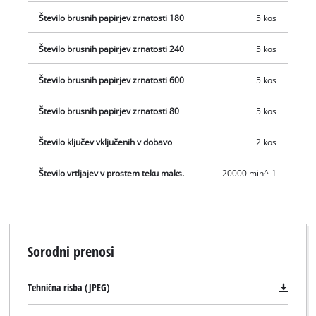
Število brusnih papirjev zrnatosti 180
5 kos
Število brusnih papirjev zrnatosti 240
5 kos
Število brusnih papirjev zrnatosti 600
5 kos
Število brusnih papirjev zrnatosti 80
5 kos
Število ključev vključenih v dobavo
2 kos
Število vrtljajev v prostem teku maks.
20000 min^-1
Sorodni prenosi
Tehnična risba (JPEG)
Za nalaganje storitve Google Maps
potrebujemo vaše soglasje!