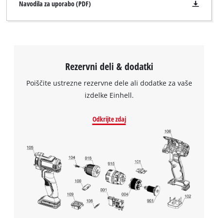
Navodila za uporabo (PDF)
This content is not permitted to load due
to trackers that are not disclosed to the
visitor. The website owner needs to setup
the site with their CMP to add this content
to the list of technologies used.
Rezervni deli & dodatki
Powered by
Usercentrics Consent
Management Platform
Poiščite ustrezne rezervne dele ali dodatke za vaše
izdelke Einhell.
Odkrijte zdaj