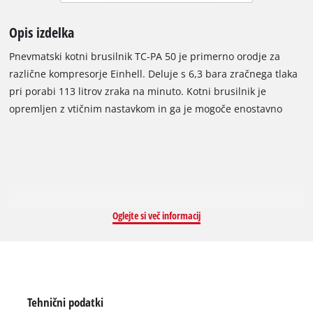
Opis izdelka
Pnevmatski kotni brusilnik TC-PA 50 je primerno orodje za
različne kompresorje Einhell. Deluje s 6,3 bara zračnega tlaka
pri porabi 113 litrov zraka na minuto. Kotni brusilnik je
opremljen z vtičnim nastavkom in ga je mogoče enostavno
priključiti na cev za stisnjen zrak kompresorja. Zahvaljujoč
majhni teži in mehkim oprijemalnim površinam brusilnik
optimalno leži v roki in tako omogoča prijetno in neutrujajoče
delo. Pnevmatski kotni brusilnik je opremljen s številnimi
dodatki za različna brusilna dela. Sem spada 5 brusnih
papirjev zrnatosti P80, P100, P180, P240, P600, P800, P1000,
Oglejte si več informacij
P1200, P2000, P3000. Dodatno sta priložena vtični nastavek in
dva vpenjalna ključa za pritrditev blazinic brusnega papirja na
brusilno ploščo Ø 50 mm.
Tehnični podatki