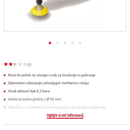
Slovenščina
SL
Slovenščina
English
(3)
Kotni brusilnik na stisnjen zrak za brušenje in poliranje
Optimalno rokovanje zahvaljujoč mehkemu ročaju
Visok delovni tlak 6,3 bara
Velika brusilna plošča s Ø 50 mm
Vključno z različnimi brusnimi papirji za brušenje in poliranje
Oglejte si več informacij