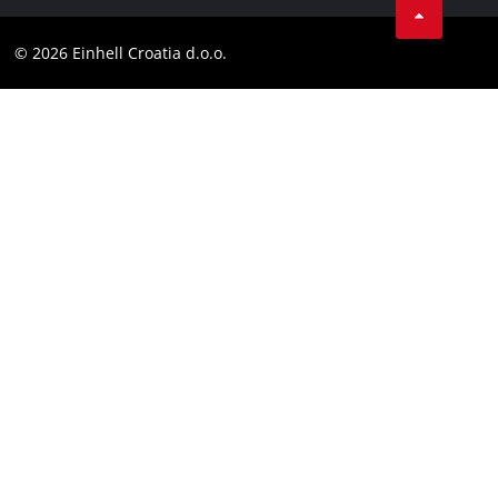
Kontakt
YouТube
Skladnost
© 2026 Einhell Croatia d.o.o.
Facebook
Izjava o dostopnosti
Instagram