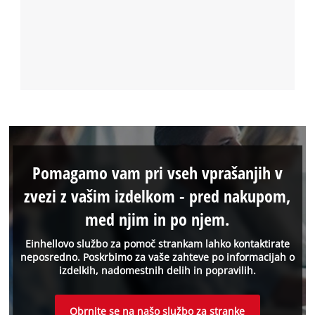
Pomagamo vam pri vseh vprašanjih v
zvezi z vašim izdelkom - pred nakupom,
med njim in po njem.
Einhellovo službo za pomoč strankam lahko kontaktirate
neposredno. Poskrbimo za vaše zahteve po informacijah o
izdelkih, nadomestnih delih in popravilih.
Obrnite se na našo službo za stranke