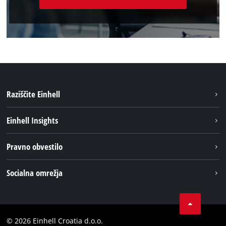
Raziščite Einhell
Trajnost
Einhell Insights
Pregled
O nas
Pravno obvestilo
Aku sistem
Kariera
Brushless
Impresum
Socialna omrežja
Einhell globalno
Varstvo podatkov
LinkedIn
Kontakt
YouТube
Skladnost
© 2026 Einhell Croatia d.o.o.
Facebook