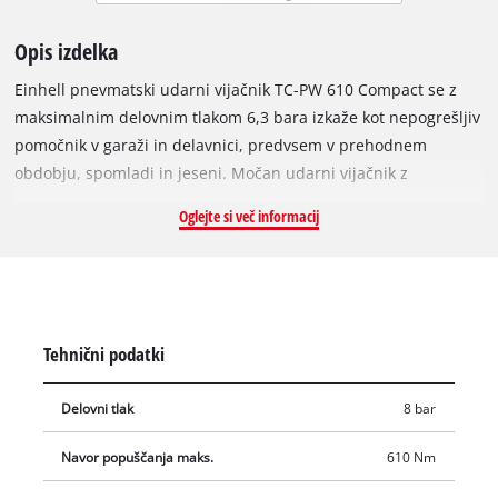
Opis izdelka
Einhell pnevmatski udarni vijačnik TC-PW 610 Compact se z
maksimalnim delovnim tlakom 6,3 bara izkaže kot nepogrešljiv
pomočnik v garaži in delavnici, predvsem v prehodnem
obdobju, spomladi in jeseni. Močan udarni vijačnik z
največjim navorom 610 Nm je prava pomoč pri menjavi
Oglejte si več informacij
avtomobilskih pnevmatik. Zaradi visoke zmogljivosti je udarni
vijačnik primeren tudi za zahtevna opravila. Kompaktna
zasnova udarnega vijačnika je idealna za delo na težko
dostopnih mestih, nizka teža izdelka pa zagotavlja udobno
rokovanje tudi pri dolgotrajnem delu. Enoročno upravljanje je
Tehnični podatki
možno zahvaljujoč ergonomskemu preklopu levo/desno.
Udarni vijačnik na stisnjen zrak je opremljen z levo
Delovni tlak
8 bar
(enostopenjski) in desnim vrtenjem (tristopenjski). Nedrseč,
gumiran ročaj omogoča varno delo. Udarni vijačnik ima
Navor popuščanja maks.
610 Nm
kvadratni pogon 1/2"; zagotavlja najboljše delovanje pri