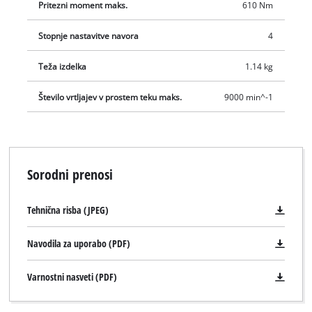
notranjem premeru cevi 9 mm. Dobava vključuje 3 vtičnice s
Pritezni moment maks.
610 Nm
plastičnimi tulci velikosti 17/19/21 mm, 1 steklenico za olje, 1
Stopnje nastavitve navora
4
čep nastavek in 10 m tesnilni trak za navoje v praktičnem
kovčku za transport in shranjevanje. Besedilo je strojno
Teža izdelka
1.14 kg
prevedeno.
Število vrtljajev v prostem teku maks.
9000 min^-1
Sorodni prenosi
Tehnična risba (JPEG)
Navodila za uporabo (PDF)
Varnostni nasveti (PDF)