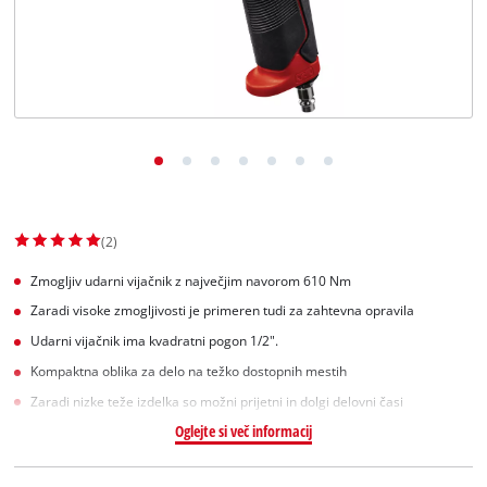
Slovenščina
SL
Slovenščina
English
(2)
Zmogljiv udarni vijačnik z največjim navorom 610 Nm
Zaradi visoke zmogljivosti je primeren tudi za zahtevna opravila
Udarni vijačnik ima kvadratni pogon 1/2".
Kompaktna oblika za delo na težko dostopnih mestih
Zaradi nizke teže izdelka so možni prijetni in dolgi delovni časi
Oglejte si več informacij