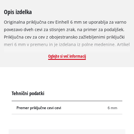
Opis izdelka
Originalna priključna cev Einhell 6 mm se uporablja za varno
povezavo dveh cevi za stisnjen zrak, na primer za podaljšek.
Priključna cev za cev z obojestransko zažlebljenimi priključki
meri 6 mm v premeru in je izdelana iz polne medenine. Artikel
poleg priključne cevi vsebuje še dve objemki za varno
Oglejte si več informacij
povezavo dveh cevi.
Tehnični podatki
Premer priključne cevi cevi
6 mm