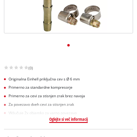
Slovenščina
SL
Slovenščina
English
(0)
Originalna Einhell priključna cev s Ø 6 mm
Primerno za standardne kompresorje
Primerno za cevi za stisnjen zrak brez navoja
Za povezavo dveh cevi za stisnjen zrak
Vključuje 2x objemko za varno povezavo
Oglejte si več informacij