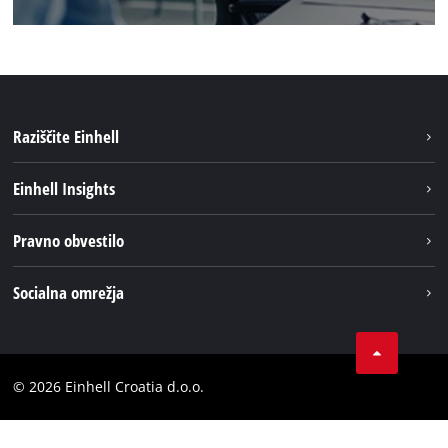
Raziščite Einhell
Trajnost
Einhell Insights
Pregled
O nas
Pravno obvestilo
Aku sistem
Kariera
Brushless
Impresum
Socialna omrežja
Einhell globalno
Varstvo podatkov
LinkedIn
Kontakt
YouТube
Skladnost
© 2026 Einhell Croatia d.o.o.
Facebook
Izjava o dostopnosti
Instagram