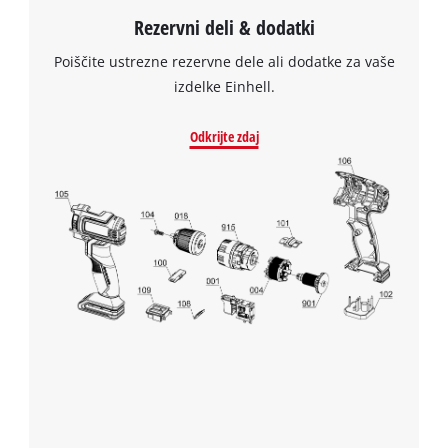
Rezervni deli & dodatki
Poiščite ustrezne rezervne dele ali dodatke za vaše
izdelke Einhell.
Odkrijte zdaj
Za nalaganje storitve Google Maps
potrebujemo vaše soglasje!
This content is not permitted to load due
to trackers that are not disclosed to the
visitor. The website owner needs to setup
the site with their CMP to add this content
to the list of technologies used.
Powered by
Usercentrics Consent