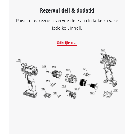
Rezervni deli & dodatki
Poiščite ustrezne rezervne dele ali dodatke za vaše
izdelke Einhell.
Odkrijte zdaj
Za nalaganje storitve Google Maps
potrebujemo vaše soglasje!
This content is not permitted to load due
to trackers that are not disclosed to the
visitor. The website owner needs to setup
the site with their CMP to add this content
to the list of technologies used.
Powered by
Usercentrics Consent