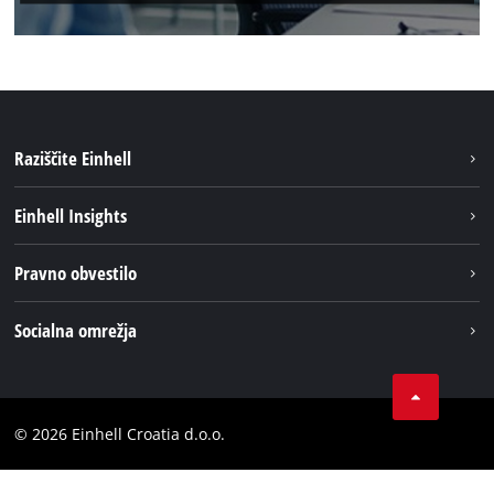
Raziščite Einhell
Trajnost
Einhell Insights
Pregled
O nas
Pravno obvestilo
Aku sistem
Kariera
Brushless
Impresum
Socialna omrežja
Einhell globalno
Varstvo podatkov
LinkedIn
Kontakt
YouТube
Skladnost
© 2026 Einhell Croatia d.o.o.
Facebook
Izjava o dostopnosti
Instagram