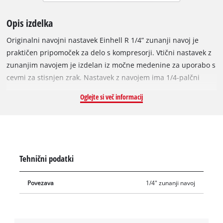
Opis izdelka
Originalni navojni nastavek Einhell R 1/4” zunanji navoj je
praktičen pripomoček za delo s kompresorji. Vtični nastavek z
zunanjim navojem je izdelan iz močne medenine za uporabo s
cevmi za stisnjen zrak. Nastavek z navojem ima 1/4-palčni
zunanji navoj. Kot povezovalni del je vtični nastavek
Oglejte si več informacij
impresiven s fino oblikovanimi navoji in odličnim prileganjem.
Navojni vtični nastavek se uporablja pri montaži cevi za
stisnjen zrak, na primer pri podaljševanju cevi za stisnjen
zrak, za stenske odvode ali za centralni dovod stisnjenega
zraka.
Tehnični podatki
Povezava
1/4" zunanji navoj