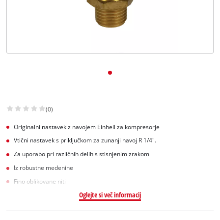
Slovenščina
SL
Slovenščina
English
(0)
Originalni nastavek z navojem Einhell za kompresorje
Vtični nastavek s priključkom za zunanji navoj R 1/4".
Za uporabo pri različnih delih s stisnjenim zrakom
Iz robustne medenine
Fino oblikovane niti
Oglejte si več informacij