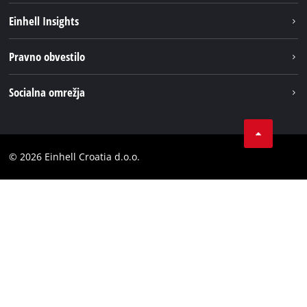
Trajnost
Einhell Insights
Pregled
O nas
Pravno obvestilo
Aku sistem
Kariera
Brushless
Impresum
Socialna omrežja
Einhell globalno
Varstvo podatkov
LinkedIn
Kontakt
YouТube
Skladnost
© 2026 Einhell Croatia d.o.o.
Facebook
Izjava o dostopnosti
Instagram