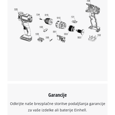
this
content
to
the
list
of
technologies
used.
Powered
by
Usercentrics
Consent
Management
Platform
Garancije
Odkrijte naše brezplačne storitve podaljšanja garancije
za vaše izdelke ali baterije Einhell.