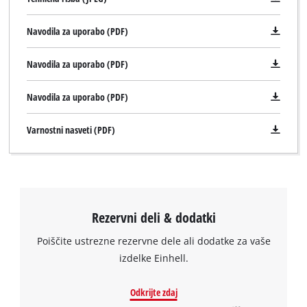
trackers
the site with their CMP to add this content
that
to the list of technologies used.
Navodila za uporabo (PDF)
are
not
Powered by
Usercentrics Consent
Navodila za uporabo (PDF)
disclosed
Management Platform
to
the
Navodila za uporabo (PDF)
visitor.
The
Varnostni nasveti (PDF)
website
owner
needs
to
setup
the
Rezervni deli & dodatki
site
with
Poiščite ustrezne rezervne dele ali dodatke za vaše
their
izdelke Einhell.
CMP
to
Odkrijte zdaj
add