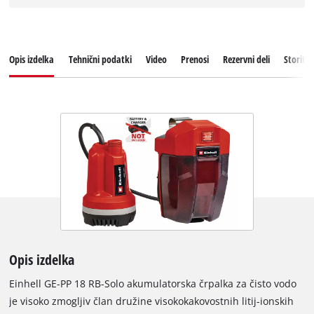
Opis izdelka
Tehnični podatki
Video
Prenosi
Rezervni deli
Storitv
Opis izdelka
Einhell GE-PP 18 RB-Solo akumulatorska črpalka za čisto vodo
je visoko zmogljiv član družine visokokakovostnih litij-ionskih