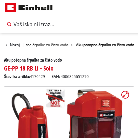
a vodo
Nazaj
Potopne črpalke za čisto vodo
|
Aku potopna črpalka za čisto vodo
Aku potopna črpalka za čisto vodo
GE-PP 18 RB Li - Solo
Številka artikla:
4170429
EAN:
4006825651270