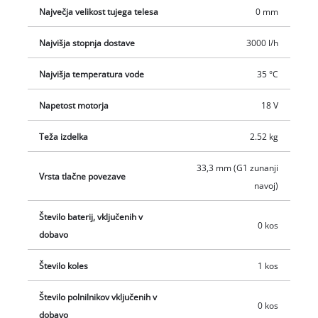
ločeno, na primer kot praktičen začetni komplet.
Največja velikost tujega telesa
0 mm
Najvišja stopnja dostave
3000 l/h
Najvišja temperatura vode
35 °C
Napetost motorja
18 V
Teža izdelka
2.52 kg
33,3 mm (G1 zunanji
Vrsta tlačne povezave
navoj)
Število baterij, vključenih v
0 kos
dobavo
Število koles
1 kos
Število polnilnikov vključenih v
0 kos
dobavo