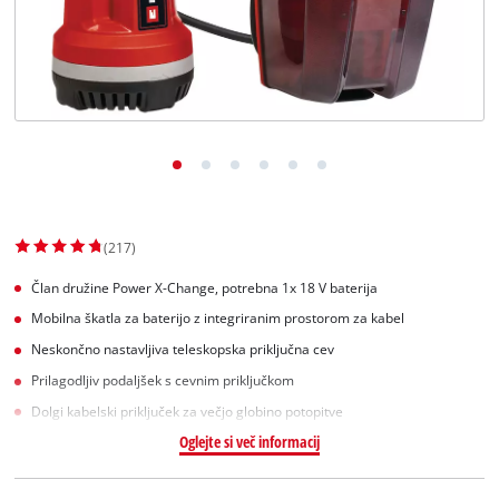
Slovenščina
SL
Slovenščina
English
(217)
Član družine Power X-Change, potrebna 1x 18 V baterija
Mobilna škatla za baterijo z integriranim prostorom za kabel
Neskončno nastavljiva teleskopska priključna cev
Prilagodljiv podaljšek s cevnim priključkom
Dolgi kabelski priključek za večjo globino potopitve
Oglejte si več informacij