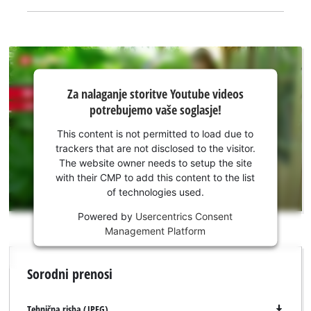
Za nalaganje
Za nalaganje storitve Youtube videos
storitve
potrebujemo vaše soglasje!
Youtube
potrebujemo
This content is not permitted to load due to
vaše
trackers that are not disclosed to the visitor.
soglasje!
The website owner needs to setup the site
with their CMP to add this content to the list
This
of technologies used.
content
is
Powered by
Usercentrics Consent
not
Management Platform
Za nalaganje storitve Google Maps
permitted
potrebujemo vaše soglasje!
to
Sorodni prenosi
load
This content is not permitted to load due
due
to trackers that are not disclosed to the
to
Tehnična risba (JPEG)
visitor. The website owner needs to setup