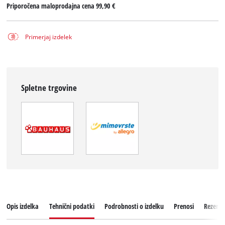
Priporočena maloprodajna cena
99,90 €
Primerjaj izdelek
Spletne trgovine
Opis izdelka
Tehnični podatki
Podrobnosti o izdelku
Prenosi
Rezervni