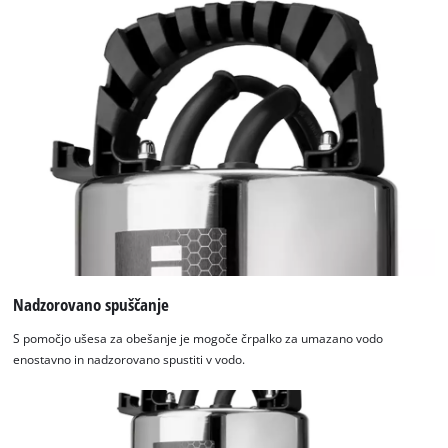
Nadzorovano spuščanje
Za nalaganje storitve Google Maps
potrebujemo vaše soglasje!
S pomočjo ušesa za obešanje je mogoče črpalko za umazano vodo
enostavno in nadzorovano spustiti v vodo.
This content is not permitted to load due
to trackers that are not disclosed to the
visitor. The website owner needs to setup
the site with their CMP to add this content