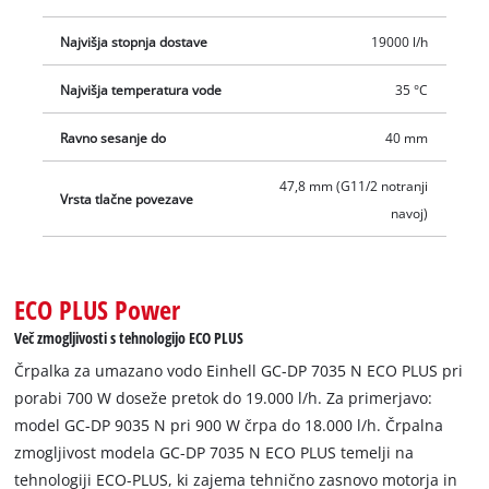
Najvišja stopnja dostave
19000 l/h
Najvišja temperatura vode
35 °C
Ravno sesanje do
40 mm
47,8 mm (G11/2 notranji
Vrsta tlačne povezave
navoj)
ECO PLUS Power
Več zmogljivosti s tehnologijo ECO PLUS
Črpalka za umazano vodo Einhell GC-DP 7035 N ECO PLUS pri
porabi 700 W doseže pretok do 19.000 l/h. Za primerjavo:
model GC-DP 9035 N pri 900 W črpa do 18.000 l/h. Črpalna
zmogljivost modela GC-DP 7035 N ECO PLUS temelji na
tehnologiji ECO-PLUS, ki zajema tehnično zasnovo motorja in