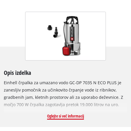
Opis izdelka
Einhell črpalka za umazano vodo GC-DP 7035 N ECO PLUS je
zanesljiv pomočnik za učinkovito črpanje vode iz ribnikov,
gradbenih jam, kletnih prostorov ali za uporabo deževnice. Z
močjo 700 W črpalka zagotavlja pretok 19.000 litrov na uro.
Maksimalna višina črpanja je 8 metrov. Maksimalna globina
Oglejte si več informacij
potopitve je 7 metrov. Črpalka je zasnovana za delce
umazanije do premera 35 mm. Zahvaljujoč tehnologiji ECO