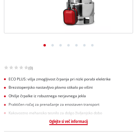
Slovenščina
SL
Slovenščina
English
(0)
ECO PLUS: višja zmogljivost črpanja pri nizki porabi elektrike
Brezstopenjsko nastavljivo plovno stikalo po višini
Ohišje črpalke iz robustnega nerjavnega jekla
Praktičen ročaj za prenašanje za enostaven transport
Kakovostno mehansko tesnilo za dolgo življenjsko dobo
Oglejte si več informacij