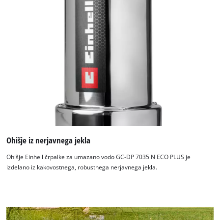
to the list of technologies used.
Powered by
Usercentrics Consent
Management Platform
Ohišje iz nerjavnega jekla
Ohišje Einhell črpalke za umazano vodo GC-DP 7035 N ECO PLUS je
izdelano iz kakovostnega, robustnega nerjavnega jekla.