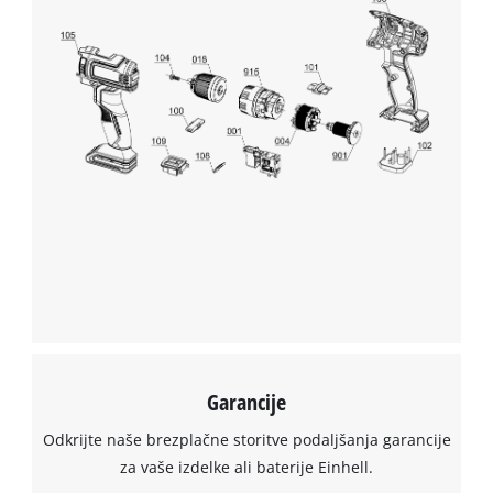
site
with
their
CMP
to
add
this
content
to
the
list
of
technologies
used.
Powered
by
Garancije
Usercentrics
Consent
Odkrijte naše brezplačne storitve podaljšanja garancije
Management
za vaše izdelke ali baterije Einhell.
Platform