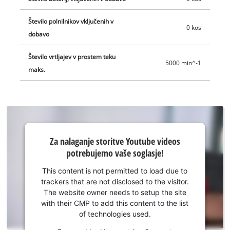
dobavljen v priročni E-Box škatli. Dobava ne vključuje baterije
in polnilnika, ki sta na voljo posebej.
Število polnilnikov vključenih v
0 kos
dobavo
Število vrtljajev v prostem teku
5000 min^-1
maks.
Za nalaganje
Za nalaganje storitve Youtube videos
storitve
potrebujemo vaše soglasje!
Youtube
potrebujemo
This content is not permitted to load due to
vaše
trackers that are not disclosed to the visitor.
soglasje!
The website owner needs to setup the site
with their CMP to add this content to the list
This
of technologies used.
content