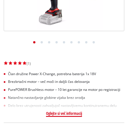
Slovenščina
SL
Slovenščina
English
(1)
Član družine Power X-Change, potrebna baterija 1x 18V
Brezkrtačni motor – več moči in daljši čas delovanja
PurePOWER Brushless motor – 10 let garancije na motor po registraciji
Natančno nastavljanje globine vijaka brez orodja
Delo brez utrujenosti zahvaljujoč nastavljivemu kontinuiranemu delu
Oglejte si več informacij