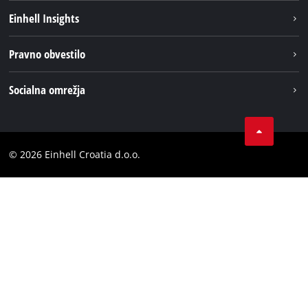
Trajnost
Einhell Insights
Pregled
O nas
Pravno obvestilo
Aku sistem
Kariera
Brushless
Impresum
Socialna omrežja
Einhell globalno
Varstvo podatkov
LinkedIn
Kontakt
YouТube
Skladnost
© 2026 Einhell Croatia d.o.o.
Facebook
Izjava o dostopnosti
Instagram