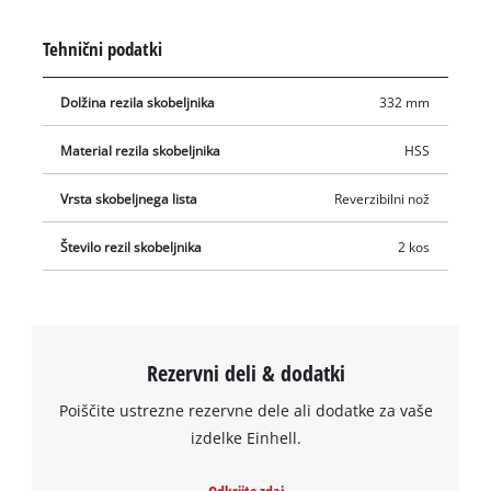
zagotavljajo dolgo življenjsko dobo. Dobavljena sta dva
obračalna noža za skobeljnik, ki ju je mogoče ponovno
Tehnični podatki
nabrusiti, za Einhell stacionarni skobeljni stroj TE-SP 330.
Dolžina rezila skobeljnika
332 mm
Material rezila skobeljnika
HSS
Vrsta skobeljnega lista
Reverzibilni nož
Število rezil skobeljnika
2 kos
Rezervni deli & dodatki
Poiščite ustrezne rezervne dele ali dodatke za vaše
izdelke Einhell.
Za nalaganje storitve Google Maps