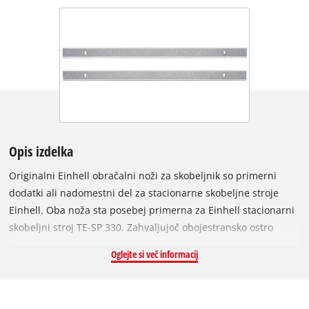
Opis izdelka
Originalni Einhell obračalni noži za skobeljnik so primerni
dodatki ali nadomestni del za stacionarne skobeljne stroje
Einhell. Oba noža sta posebej primerna za Einhell stacionarni
skobeljni stroj TE-SP 330. Zahvaljujoč obojestransko ostro
brušenim rezilom je mogoče obračalne nože uporabljati na
Oglejte si več informacij
obeh straneh ter zagotavljajo popolno kakovost skobljanja in
gladke površine. Izdelani so iz kakovostnega HSS jekla, 332
mm dolgi noži pa so primerni tudi za širše obdelovance in