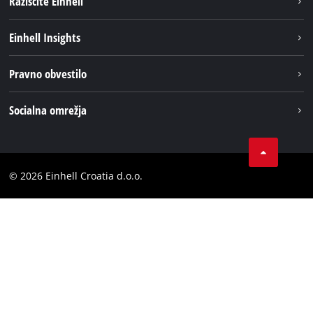
Raziščite Einhell
Trajnost
Einhell Insights
Pregled
O nas
Pravno obvestilo
Aku sistem
Kariera
Brushless
Impresum
Socialna omrežja
Einhell globalno
Varstvo podatkov
LinkedIn
Kontakt
YouТube
Skladnost
© 2026 Einhell Croatia d.o.o.
Facebook
Izjava o dostopnosti
Instagram