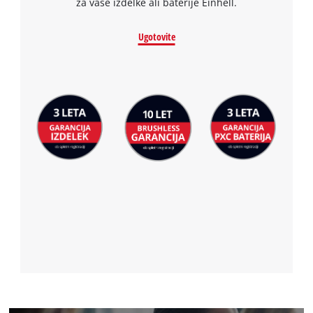
za vaše izdelke ali baterije Einhell.
Ugotovite