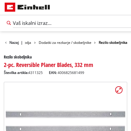
Pribor za orodja
Nazaj
|
Dodatki za rezkarje / skobeljnike
Rezilo skobeljnika
Rezilo skobeljnika
2-pc. Reversible Planer Blades, 332 mm
Številka artikla:
4311325
EAN:
4006825681499