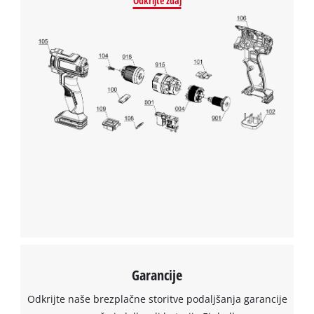
Odkrijte zdaj
potrebujemo vaše soglasje!
This content is not permitted to load due
to trackers that are not disclosed to the
visitor. The website owner needs to setup
the site with their CMP to add this content
to the list of technologies used.
Powered by
Usercentrics Consent
Management Platform
Garancije
Odkrijte naše brezplačne storitve podaljšanja garancije