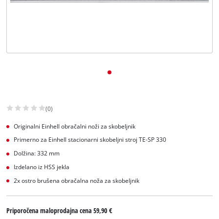
Slovenščina
SL
Slovenščina
English
(0)
Originalni Einhell obračalni noži za skobeljnik
Primerno za Einhell stacionarni skobeljni stroj TE-SP 330
Dolžina: 332 mm
Izdelano iz HSS jekla
2x ostro brušena obračalna noža za skobeljnik
Priporočena maloprodajna cena
59,90 €