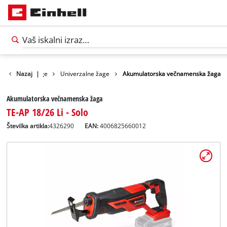
Orodja
Nazaj
Žage
|
Univerzalne žage
Akumulatorska večnamenska žaga
Akumulatorska večnamenska žaga
TE-AP 18/26 Li - Solo
Številka artikla:
4326290
EAN:
4006825660012