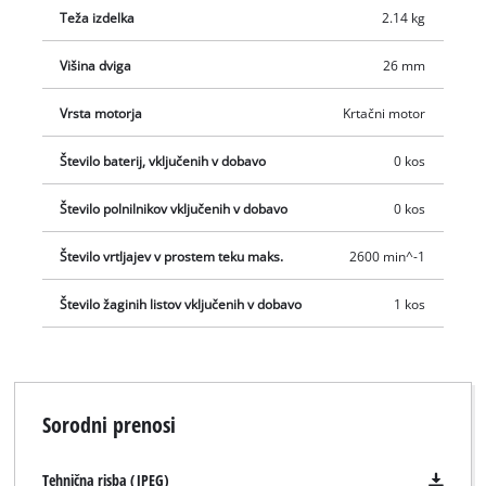
Teža izdelka
2.14 kg
Višina dviga
26 mm
Vrsta motorja
Krtačni motor
Število baterij, vključenih v dobavo
0 kos
Število polnilnikov vključenih v dobavo
0 kos
Število vrtljajev v prostem teku maks.
2600 min^-1
Število žaginih listov vključenih v dobavo
1 kos
Sorodni prenosi
Tehnična risba (JPEG)