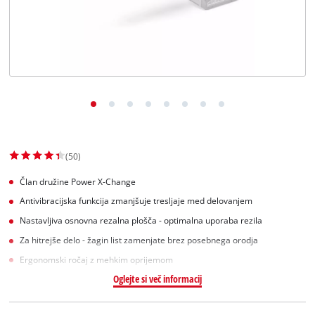
Slovenščina
SL
Slovenščina
English
(50)
Član družine Power X-Change
Antivibracijska funkcija zmanjšuje tresljaje med delovanjem
Nastavljiva osnovna rezalna plošča - optimalna uporaba rezila
Za hitrejše delo - žagin list zamenjate brez posebnega orodja
Ergonomski ročaj z mehkim oprijemom
Oglejte si več informacij