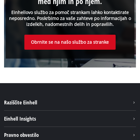
med njim in po njem.
Einhellovo službo za pomoč strankam lahko kontaktirate
neposredno. Poskrbimo za vaše zahteve po informacijah o
izdelkih, nadomestnih delih in popravilih.
Obrnite se na našo službo za stranke
Raziščite Einhell
Trajnost
Einhell Insights
Pregled
O nas
Pravno obvestilo
Aku sistem