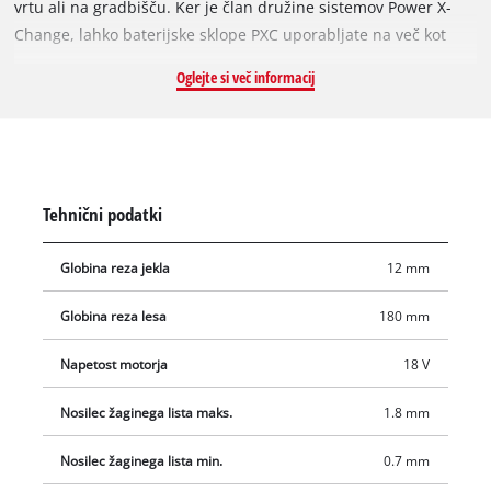
vrtu ali na gradbišču. Ker je član družine sistemov Power X-
Change, lahko baterijske sklope PXC uporabljate na več kot
200 različnih orodjih Einhell, kar zagotavlja svobodo
Oglejte si več informacij
brezžičnega delovanja. Zahvaljujoč antivibracijski funkciji
lahko uporabniki z orodjem delajo udobno in ergonomsko tudi
dlje časa, saj orodje zmanjša tresljaje med delom. Rezalna
osnovna plošča je nastavljiva, kar zagotavlja optimalen
izkoristek žaginega lista. Globina reza v les je 180 mm, v jeklo
Tehnični podatki
do 12 mm. Za hitrejše delo lahko žagin list zamenjate brez
posebnega orodja. Mehke površine za oprijem zagotavljajo
Globina reza jekla
12 mm
ergonomsko rokovanje v vsakem trenutku. Enota je dobavljena
z enim visokokakovostnim žaginim listom (za les), ki navdušuje
Globina reza lesa
180 mm
z izjemnimi rezalnimi lastnostmi. Akumulatorska baterija in
polnilnik sta na voljo ločeno, na primer kot praktičen začetni
Napetost motorja
18 V
komplet Einhell.
Nosilec žaginega lista maks.
1.8 mm
Nosilec žaginega lista min.
0.7 mm