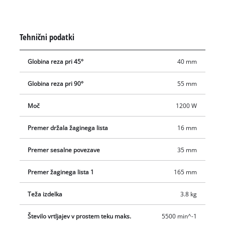
mesto priključite sesalnik za takojšnjo čistočo. Krožna žaga je
primerna tudi za uporabo z vodilom Einhell. Besedilo je
strojno prevedeno.
Tehnični podatki
Globina reza pri 45°
40 mm
Globina reza pri 90°
55 mm
Moč
1200 W
Premer držala žaginega lista
16 mm
Premer sesalne povezave
35 mm
Premer žaginega lista 1
165 mm
Teža izdelka
3.8 kg
Število vrtljajev v prostem teku maks.
5500 min^-1