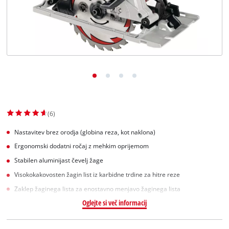
Slovenščina
SL
Slovenščina
English
(6)
Nastavitev brez orodja (globina reza, kot naklona)
Ergonomski dodatni ročaj z mehkim oprijemom
Stabilen aluminijast čevelj žage
Visokokakovosten žagin list iz karbidne trdine za hitre reze
Zaklep žaginega lista za enostavno menjavo žaginega lista
Oglejte si več informacij