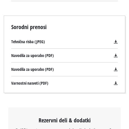
Sorodni prenosi
Tehnična risba (JPEG)
Navodila za uporabo (PDF)
Navodila za uporabo (PDF)
Varnostni nasveti (PDF)
Za nalaganje storitve Google Maps
potrebujemo vaše soglasje!
This content is not permitted to load due
to trackers that are not disclosed to the
Rezervni deli & dodatki
visitor. The website owner needs to setup
the site with their CMP to add this content