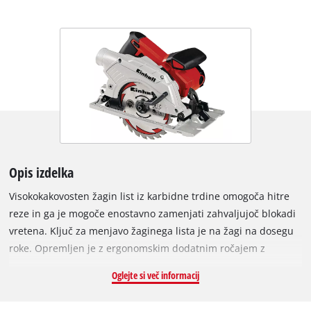
Opis izdelka
Visokokakovosten žagin list iz karbidne trdine omogoča hitre
reze in ga je mogoče enostavno zamenjati zahvaljujoč blokadi
vretena. Ključ za menjavo žaginega lista je na žagi na dosegu
roke. Opremljen je z ergonomskim dodatnim ročajem z
mehkim oprijemom in je zato še posebej varen v roki.
Oglejte si več informacij
Vzporedni prislon omogoča dimenzijsko natančne reze.
Zahvaljujoč adapterju za odsesavanje prahu lahko na delovno