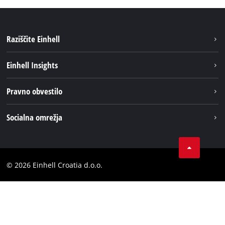
Raziščite Einhell
Trajnost
Einhell Insights
Pregled
O nas
Pravno obvestilo
Aku sistem
Kariera
Brushless
Impresum
Socialna omrežja
Einhell globalno
Varstvo podatkov
LinkedIn
Kontakt
YouТube
Skladnost
© 2026 Einhell Croatia d.o.o.
Facebook
Izjava o dostopnosti
Instagram