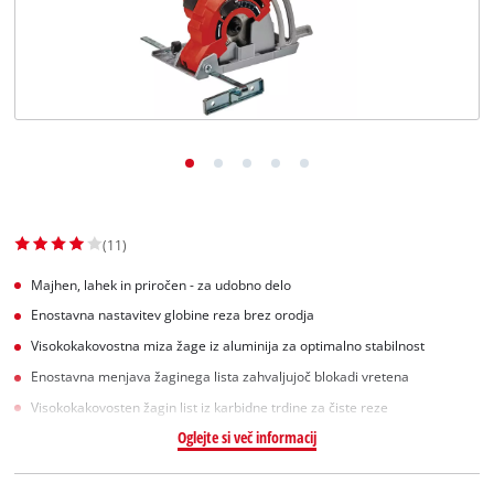
Slovenščina
SL
Slovenščina
English
(11)
Majhen, lahek in priročen - za udobno delo
Enostavna nastavitev globine reza brez orodja
Visokokakovostna miza žage iz aluminija za optimalno stabilnost
Enostavna menjava žaginega lista zahvaljujoč blokadi vretena
Visokokakovosten žagin list iz karbidne trdine za čiste reze
Oglejte si več informacij