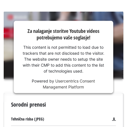
Za nalaganje
Za nalaganje storitve Youtube videos
storitve
potrebujemo vaše soglasje!
Youtube
potrebujemo
This content is not permitted to load due to
vaše
trackers that are not disclosed to the visitor.
soglasje!
The website owner needs to setup the site
with their CMP to add this content to the list
This
of technologies used.
content
is
Powered by
Usercentrics Consent
not
Management Platform
permitted
to
Sorodni prenosi
load
due
to
Tehnična risba (JPEG)
trackers