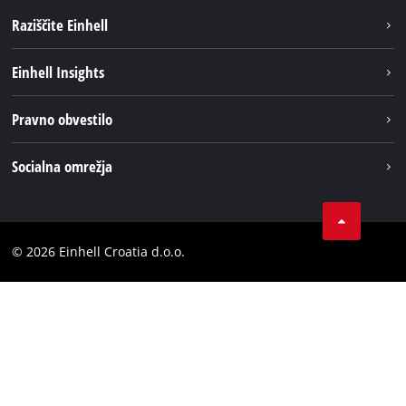
Raziščite Einhell
Trajnost
Einhell Insights
Pregled
O nas
Pravno obvestilo
Aku sistem
Kariera
Brushless
Impresum
Socialna omrežja
Einhell globalno
Varstvo podatkov
LinkedIn
Kontakt
YouТube
Skladnost
© 2026 Einhell Croatia d.o.o.
Facebook
Izjava o dostopnosti
Instagram