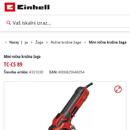
Izdelki
Nazaj
Orodja
|
Žage
Ročne krožne žage
Mini ročna krožna žaga
Mini ročna krožna žaga
TC-CS 89
Številka artikla:
4331030
EAN:
4006825646054