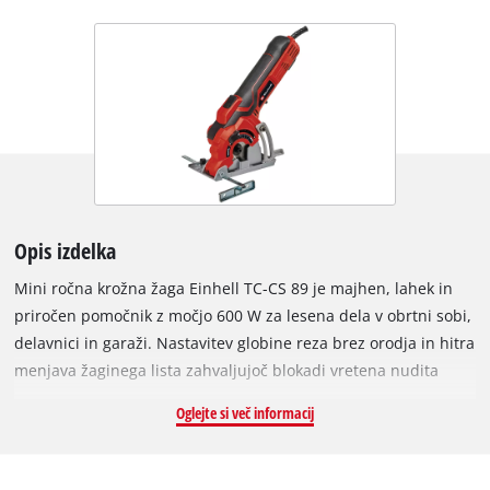
Opis izdelka
Mini ročna krožna žaga Einhell TC-CS 89 je majhen, lahek in
priročen pomočnik z močjo 600 W za lesena dela v obrtni sobi,
delavnici in garaži. Nastavitev globine reza brez orodja in hitra
menjava žaginega lista zahvaljujoč blokadi vretena nudita
prijetno delo z nezahtevno prilagodljivostjo. Visokokakovostna
Oglejte si več informacij
miza žage je izdelana iz aluminija in nudi optimalno stabilnost
za vse aplikacije. Visokokakovosten žagin list iz karbidne trdine
ponuja čiste reze z največjo globino reza 27 milimetrov