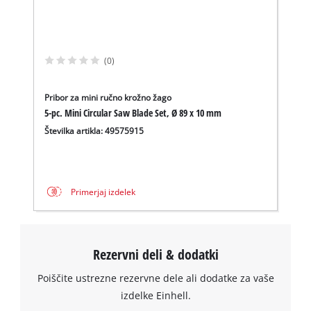
to trackers that are not disclosed to the
to
visitor. The website owner needs to setup
the
the site with their CMP to add this content
list
to the list of technologies used.
of
(0)
technologies
Powered by
Usercentrics Consent
used.
Management Platform
Pribor za mini ručno krožno žago
Powered
5-pc. Mini Circular Saw Blade Set, Ø 89 x 10 mm
by
Številka artikla: 49575915
Usercentrics
Consent
Management
Platform
Primerjaj izdelek
Rezervni deli & dodatki
Poiščite ustrezne rezervne dele ali dodatke za vaše
izdelke Einhell.