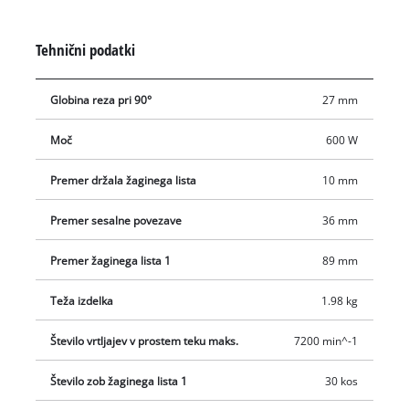
zahvaljujoč žaginemu listu Ø89 mm. Odporno ograjo je
mogoče poravnati za natančne reze. Integriran adapter za
Tehnični podatki
sesalnik zagotavlja čisto delovno mesto. Besedilo je strojno
prevedeno.
Globina reza pri 90°
27 mm
Moč
600 W
Premer držala žaginega lista
10 mm
Premer sesalne povezave
36 mm
Premer žaginega lista 1
89 mm
Teža izdelka
1.98 kg
Število vrtljajev v prostem teku maks.
7200 min^-1
Število zob žaginega lista 1
30 kos