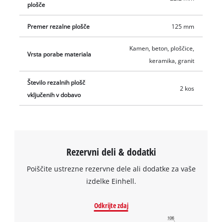
plošče
Premer rezalne plošče
125 mm
Kamen, beton, ploščice,
Vrsta porabe materiala
keramika, granit
Število rezalnih plošč
2 kos
vključenih v dobavo
Rezervni deli & dodatki
Poiščite ustrezne rezervne dele ali dodatke za vaše
izdelke Einhell.
Odkrijte zdaj
Za nalaganje storitve Google Maps