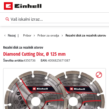
Nazaj
|
Pribor
Pribor za orodja
Rezalni disk za rezalnik utorov
Rezalni disk za rezalnik utorov
Diamond Cutting Disc, Ø 125 mm
Številka artikla:
4350736
EAN:
4006825671087