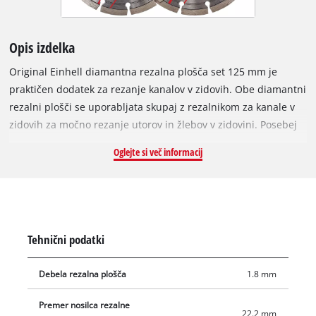
Opis izdelka
Original Einhell diamantna rezalna plošča set 125 mm je
praktičen dodatek za rezanje kanalov v zidovih. Obe diamantni
rezalni plošči se uporabljata skupaj z rezalnikom za kanale v
zidovih za močno rezanje utorov in žlebov v zidovini. Posebej
sta primerna za rezanje v kamen, beton, ploščice, keramiko,
Oglejte si več informacij
fine kamenine, marmor in granit. Diamantne rezalne plošče
imajo premer odprtine 22,2 mm, zato so primerne za uporabo
z Einhell rezalnikoma za kanale v zidovih TC-MA 1300 in TE-MA
1500, prav tako pa jih je mogoče namestiti na naprave drugih
proizvajalcev. Največja hitrost vrtenja pri uporabi Einhell
Tehnični podatki
diamantnih rezalnih plošč je 12.250 vrtljajev na minuto. V
paketu sta vključeni dve diamantni rezalni plošči debeline 1,8
Debela rezalna plošča
1.8 mm
mm in premera 125 m
Premer nosilca rezalne
22.2 mm