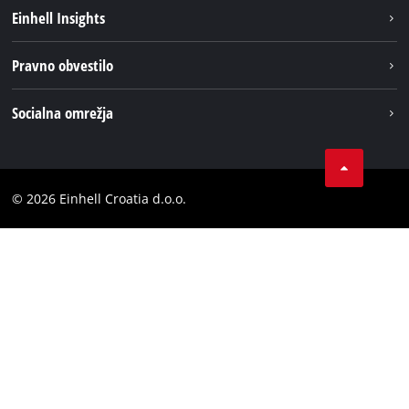
Trajnost
Einhell Insights
Pregled
O nas
Pravno obvestilo
Aku sistem
Kariera
Brushless
Impresum
Socialna omrežja
Einhell globalno
Varstvo podatkov
LinkedIn
Kontakt
YouТube
Skladnost
© 2026 Einhell Croatia d.o.o.
Facebook
Izjava o dostopnosti
Instagram