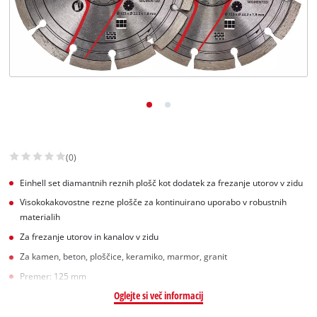
Slovenščina
SL
Slovenščina
English
(0)
Einhell set diamantnih reznih plošč kot dodatek za frezanje utorov v zidu
Visokokakovostne rezne plošče za kontinuirano uporabo v robustnih
materialih
Za frezanje utorov in kanalov v zidu
Za kamen, beton, ploščice, keramiko, marmor, granit
Premer: 125 mm
Oglejte si več informacij