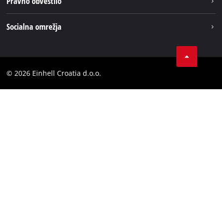
Pravno obvestilo
Aku sistem
Kariera
Brushless
Impresum
Socialna omrežja
Einhell globalno
Varstvo podatkov
LinkedIn
Kontakt
YouТube
Skladnost
© 2026 Einhell Croatia d.o.o.
Facebook
Izjava o dostopnosti
Instagram