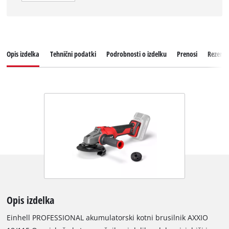
Opis izdelka
Tehnični podatki
Podrobnosti o izdelku
Prenosi
Rezervni
Opis izdelka
Einhell PROFESSIONAL akumulatorski kotni brusilnik AXXIO