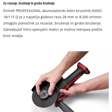
Za rezanje, brušenje in grobo brušenje
Za nalaganje storitve Google Maps
Einhell PROFESSIONAL akumulatorski kotni brusilnik AXXIO
potrebujemo vaše soglasje!
18/115 Q je z največjo globino reza 28 mm in 8.500 vrt/min
zmogljiv pomočnik za rezanje, brušenje in grobo brušenje.
This content is not permitted to load due
Zahvaljujoč hitro vpenjalni matici je možna menjava plošče
to trackers that are not disclosed to the
visitor. The website owner needs to setup
brez orodja.
the site with their CMP to add this content
to the list of technologies used.
Powered by
Usercentrics Consent
Management Platform