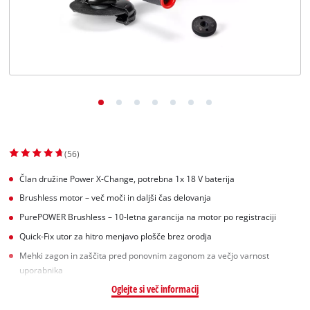
Slovenščina
SL
Slovenščina
English
(56)
Član družine Power X-Change, potrebna 1x 18 V baterija
Brushless motor – več moči in daljši čas delovanja
PurePOWER Brushless – 10-letna garancija na motor po registraciji
Quick-Fix utor za hitro menjavo plošče brez orodja
Mehki zagon in zaščita pred ponovnim zagonom za večjo varnost
uporabnika
Oglejte si več informacij