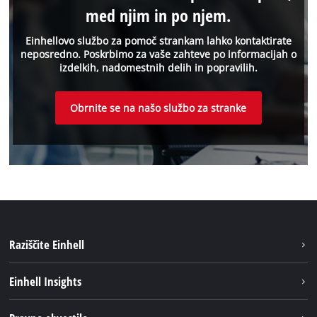
med njim in po njem.
Einhellovo službo za pomoč strankam lahko kontaktirate
neposredno. Poskrbimo za vaše zahteve po informacijah o
izdelkih, nadomestnih delih in popravilih.
Obrnite se na našo službo za stranke
Raziščite Einhell
Trajnost
Einhell Insights
Pregled
O nas