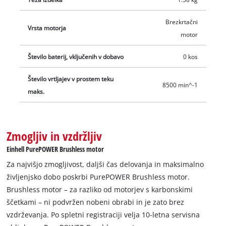
dodatnim ročajem. Ločitev motorja in menjalnika zagotavlja
visoko mirnost teka. Zaščitni pokrov plošče s hitro nastavitvijo
Brezkrtačni
omogoča prilagodljivo delo. Dodatni ročaj je prilagodljivo
Vrsta motorja
motor
nastavljiv v dveh položajih. Z Quick-Fix utorom vpenjalni ključ
za menjavo rezalne plošče ni več potreben: menjava je hitra in
Število baterij, vključenih v dobavo
0 kos
brez orodja. Akumulatorski kotni brusilnik je opremljen z
zaščito pred preobremenitvijo. Na vzdržljivost je bilo
Število vrtljajev v prostem teku
8500 min^-1
poskrbljeno z robustnim aluminijastim ohišjem menjalnika.
maks.
Dobava je brez baterije in polnilnika. Ustrezna rezalna plošča
(premer plošče 115 mm) je na voljo ločeno.
Zmogljiv in vzdržljiv
Einhell PurePOWER Brushless motor
Za najvišjo zmogljivost, daljši čas delovanja in maksimalno
življenjsko dobo poskrbi PurePOWER Brushless motor.
Brushless motor – za razliko od motorjev s karbonskimi
ščetkami – ni podvržen nobeni obrabi in je zato brez
vzdrževanja. Po spletni registraciji velja 10-letna servisna