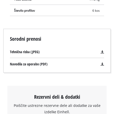
Število profilov
6 kos
Sorodni prenosi
Tehnična risba (JPEG)
Navodila za uporabo (PDF)
Za nalaganje storitve Google Maps
potrebujemo vaše soglasje!
This content is not permitted to load due
to trackers that are not disclosed to the
Rezervni deli & dodatki
visitor. The website owner needs to setup
Poiščite ustrezne rezervne dele ali dodatke za vaše
the site with their CMP to add this content
to the list of technologies used.
izdelke Einhell.