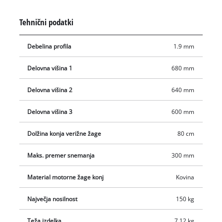
kotni profili so izdelani iz trpežne kovine. Za ergonomsko in
udobno delo lahko stojalo motorne žage prilagodite na tri
Tehnični podatki
različne delovne višine: 680 mm, 640 mm in 600 mm. Je
zložljiv, zato ga lahko prostorsko prihranimo v lopi, garaži ali
Debelina profila
1.9 mm
kleti v hipu in shranimo do naslednje uporabe. Besedilo je
strojno prevedeno.
Delovna višina 1
680 mm
Delovna višina 2
640 mm
Delovna višina 3
600 mm
Dolžina konja verižne žage
80 cm
Maks. premer snemanja
300 mm
Material motorne žage konj
Kovina
Največja nosilnost
150 kg
Teža izdelka
7.12 kg