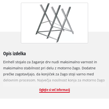
Opis izdelka
Einhell stojalo za žaganje drv nudi maksimalno varnost in
maksimalno stabilnost pri delu z motorno žago. Dodatne
prečke zagotavljajo, da konjiček za žago stoji varno med
delovnim procesom. Največja nosilnost konja za motorno žago
je predvidena za 150 kilogramov, dolžina konja za žago je 80
Oglejte si več informacij
centimetrov. Debla s premerom do 300 milimetrov enostavno
postavite na stojalo za motorno žago in jih obdelate. Zobje
preprečujejo zvijanje lesa med žaganjem. Robustni, pocinkani