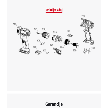
Powered by
Usercentrics Consent
Odkrijte zdaj
Management Platform
Garancije