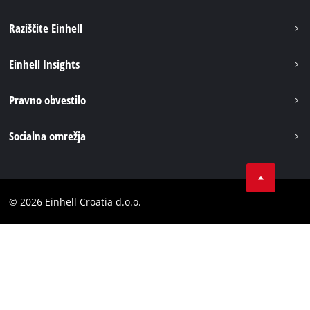
Raziščite Einhell
Trajnost
Einhell Insights
Pregled
O nas
Pravno obvestilo
Aku sistem
Kariera
Brushless
Impresum
Socialna omrežja
Einhell globalno
Varstvo podatkov
LinkedIn
Kontakt
YouТube
Skladnost
© 2026 Einhell Croatia d.o.o.
Facebook
Izjava o dostopnosti
Instagram