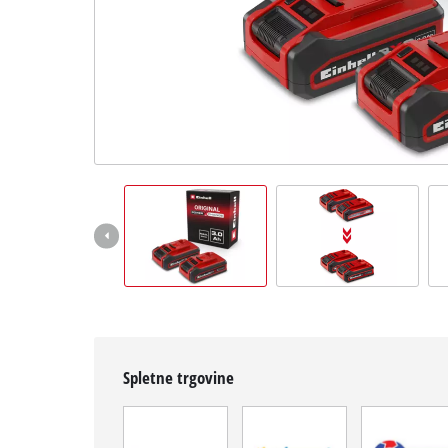
Slovenščina
SL
Slovenščina
English
Spletne trgovine