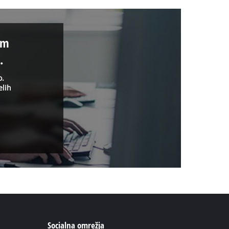
im
.
o.
elih
Socialna omrežja