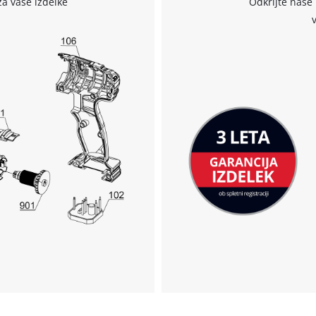
za vaše izdelke
Odkrijte naše 