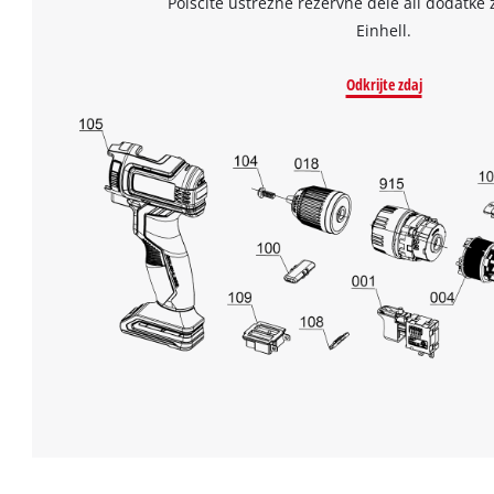
Poiščite ustrezne rezervne dele ali dodatke 
Einhell.
Odkrijte zdaj