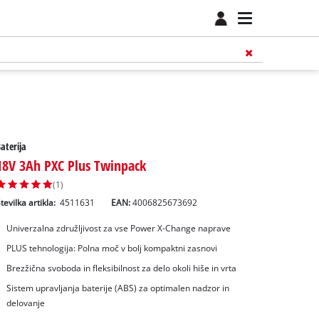
aterija
18V 3Ah PXC Plus Twinpack
(1)
tevilka artikla:
4511631
EAN:
4006825673692
Univerzalna združljivost za vse Power X-Change naprave
PLUS tehnologija: Polna moč v bolj kompaktni zasnovi
Brezžična svoboda in fleksibilnost za delo okoli hiše in vrta
Sistem upravljanja baterije (ABS) za optimalen nadzor in
delovanje