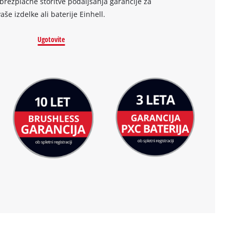
brezplačne storitve podaljšanja garancije za
vaše izdelke ali baterije Einhell.
Ugotovite