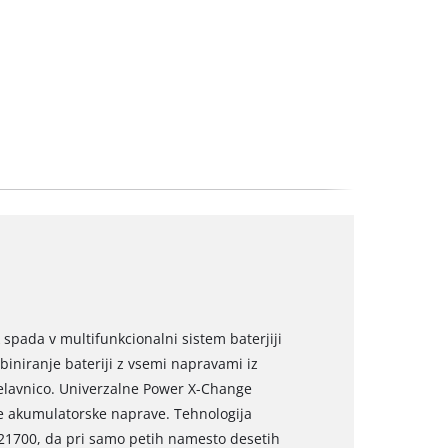
 spada v multifunkcionalni sistem baterjiji
niranje bateriji z vsemi napravami iz
delavnico. Univerzalne Power X-Change
vse akumulatorske naprave. Tehnologija
pa 21700, da pri samo petih namesto desetih