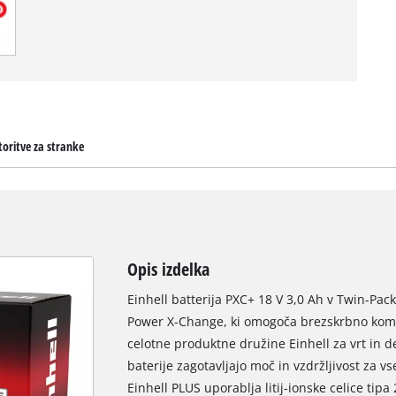
toritve za stranke
Opis izdelka
Einhell batterija PXC+ 18 V 3,0 Ah v Twin-Pack
Power X-Change, ki omogoča brezskrbno kombi
celotne produktne družine Einhell za vrt in 
baterije zagotavljajo moč in vzdržljivost za 
Einhell PLUS uporablja litij-ionske celice ti