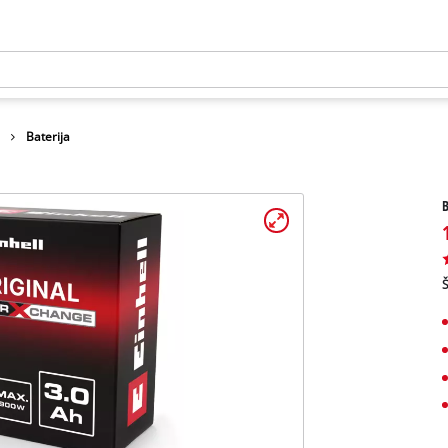
e
Baterija
B
Š