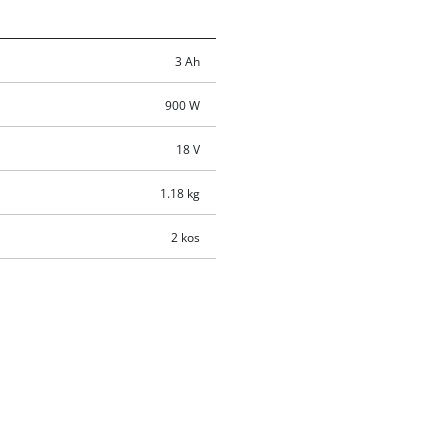
3 Ah
900 W
18 V
1.18 kg
2 kos