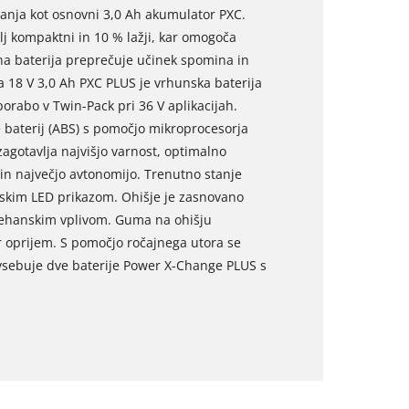
vanja kot osnovni 3,0 Ah akumulator PXC.
lj kompaktni in 10 % lažji, kar omogoča
tna baterija preprečuje učinek spomina in
a 18 V 3,0 Ah PXC PLUS je vrhunska baterija
rabo v Twin-Pack pri 36 V aplikacijah.
 baterij (ABS) s pomočjo mikroprocesorja
agotavlja najvišjo varnost, optimalno
 in največjo avtonomijo. Trenutno stanje
jskim LED prikazom. Ohišje je zasnovano
 mehanskim vplivom. Guma na ohišju
r oprijem. S pomočjo ročajnega utora se
 vsebuje dve baterije Power X-Change PLUS s