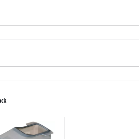
Za nalaganje storitve Google Maps
potrebujemo vaše soglasje!
This content is not permitted to load due
to trackers that are not disclosed to the
visitor. The website owner needs to setup
the site with their CMP to add this content
to the list of technologies used.
Powered by
Usercentrics Consent
Management Platform
ack