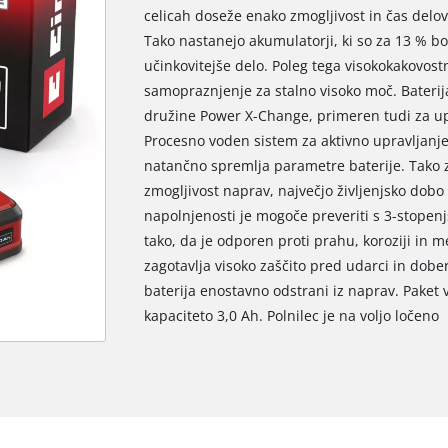
celicah doseže enako zmogljivost in čas delo
Tako nastanejo akumulatorji, ki so za 13 % bo
učinkovitejše delo. Poleg tega visokokakovos
samopraznjenje za stalno visoko moč. Baterij
družine Power X-Change, primeren tudi za upo
Procesno voden sistem za aktivno upravljanje
natančno spremlja parametre baterije. Tako z
zmogljivost naprav, največjo življenjsko dobo
napolnjenosti je mogoče preveriti s 3-stopen
tako, da je odporen proti prahu, koroziji in
zagotavlja visoko zaščito pred udarci in dobe
baterija enostavno odstrani iz naprav. Paket
kapaciteto 3,0 Ah. Polnilec je na voljo ločeno