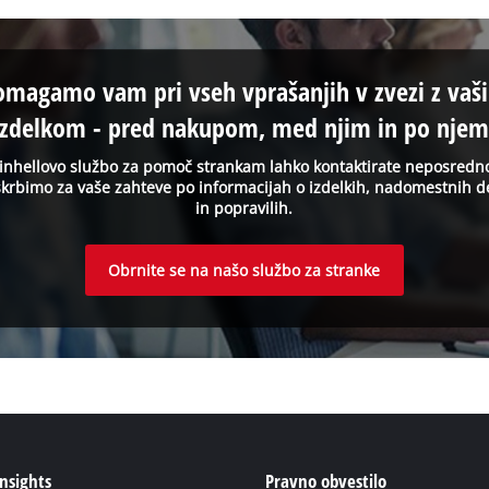
omagamo vam pri vseh vprašanjih v zvezi z vaš
izdelkom - pred nakupom, med njim in po njem
inhellovo službo za pomoč strankam lahko kontaktirate neposredn
krbimo za vaše zahteve po informacijah o izdelkih, nadomestnih d
in popravilih.
Obrnite se na našo službo za stranke
Insights
Pravno obvestilo