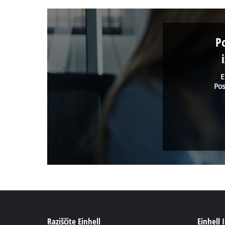
P
E
Pos
Raziščite Einhell
Einhell 