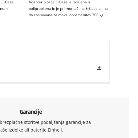
a E-Case
Adapter plošča E-Case je izdelana iz
temom
polipropilena in je pri montaži na E-Case ali na
tla zasnovana za maks. obremenitev 300 kg.
Garancije
brezplačne storitve podaljšanja garancije za
vaše izdelke ali baterije Einhell.