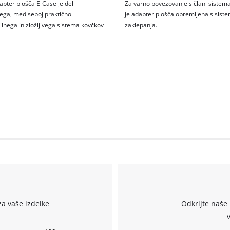
apter plošča E-Case je del
Za varno povezovanje s člani sistem
ga, med seboj praktično
je adapter plošča opremljena s sis
lnega in zložljivega sistema kovčkov
zaklepanja.
za vaše izdelke
Odkrijte naše 