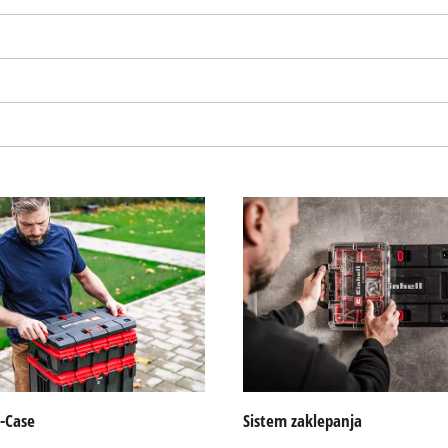
Za nalaganje storitve Google Maps
potrebujemo vaše soglasje!
This content is not permitted to load due
to trackers that are not disclosed to the
visitor. The website owner needs to setup
the site with their CMP to add this content
to the list of technologies used.
Powered by
Usercentrics Consent
Management Platform
-Case
Sistem zaklepanja