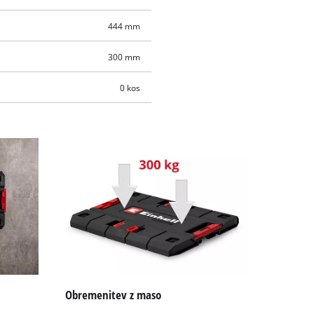
444 mm
300 mm
0 kos
Obremenitev z maso