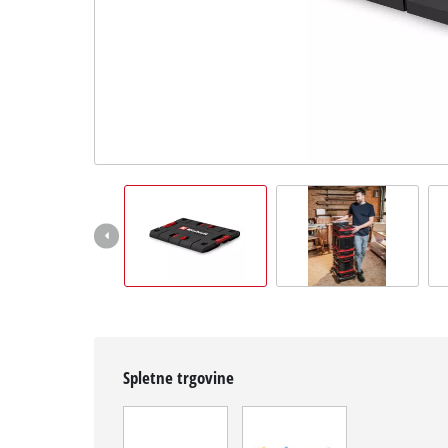
Slovenščina
SL
Slovenščina
English
Spletne trgovine