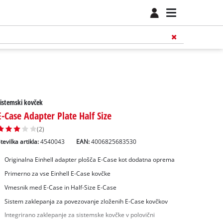
istemski kovček
E-Case Adapter Plate Half Size
(2)
tevilka artikla:
4540043
EAN:
4006825683530
Originalna Einhell adapter plošča E-Case kot dodatna oprema
Primerno za vse Einhell E-Case kovčke
Vmesnik med E-Case in Half-Size E-Case
Sistem zaklepanja za povezovanje zloženih E-Case kovčkov
Integrirano zaklepanje za sistemske kovčke v polovični