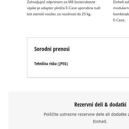
Zahvaljujoč odprtinam za M8 šesterokotne
Einhell ad
vijake je adapter plošča E-Case uporabna tudi
modularne
kot stenski nosilec za nosilnost do 25 kg.
kombinabi
E-Case.
Sorodni prenosi
Tehnična risba (JPEG)
Rezervni deli & dodatki
Poiščite ustrezne rezervne dele ali dodatke 
Einhell.