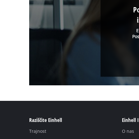
P
E
Pos
Raziščite Einhell
Einhell 
Trajnost
O nas