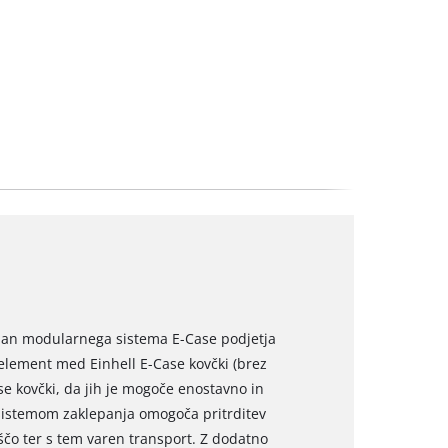
član modularnega sistema E-Case podjetja
 element med Einhell E-Case kovčki (brez
ase kovčki, da jih je mogoče enostavno in
sistemom zaklepanja omogoča pritrditev
ščo ter s tem varen transport. Z dodatno