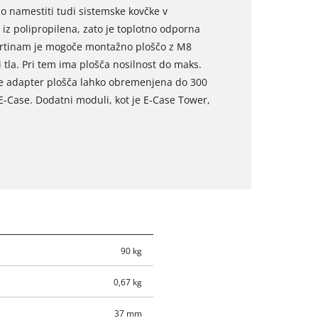
o namestiti tudi sistemske kovčke v
a iz polipropilena, zato je toplotno odporna
dprtinam je mogoče montažno ploščo z M8
li tla. Pri tem ima plošča nosilnost do maks.
 je adapter plošča lahko obremenjena do 300
E-Case. Dodatni moduli, kot je E-Case Tower,
90 kg
0,67 kg
37 mm