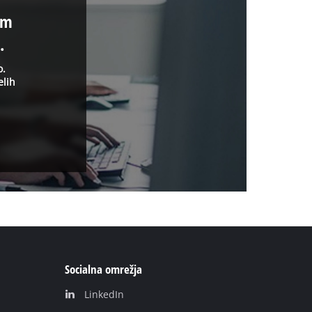
im
.
o.
elih
Socialna omrežja
LinkedIn