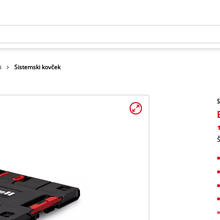
i
Sistemski kovček
S
Š