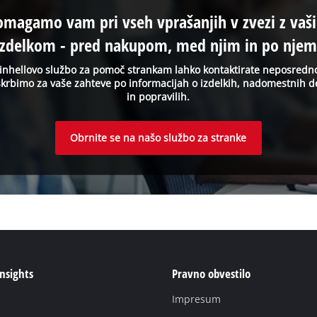
omagamo vam pri vseh vprašanjih v zvezi z vaš
izdelkom - pred nakupom, med njim in po njem
inhellovo službo za pomoč strankam lahko kontaktirate neposredn
krbimo za vaše zahteve po informacijah o izdelkih, nadomestnih d
in popravilih.
Obrnite se na našo službo za stranke
Insights
Pravno obvestilo
Impresum