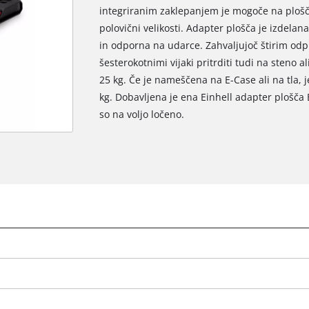
integriranim zaklepanjem je mogoče na plošč
polovični velikosti. Adapter plošča je izdelan
in odporna na udarce. Zahvaljujoč štirim o
šesterokotnimi vijaki pritrditi tudi na steno a
25 kg. Če je nameščena na E-Case ali na tla,
kg. Dobavljena je ena Einhell adapter plošča 
so na voljo ločeno.