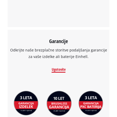
na različne projekte in naloge v domu, vrtu in delavnici.
Powered by
Usercentrics Consent
Management Platform
Garancije
Odkrijte naše brezplačne storitve podaljšanja garancije
za vaše izdelke ali baterije Einhell.
Ugotovite