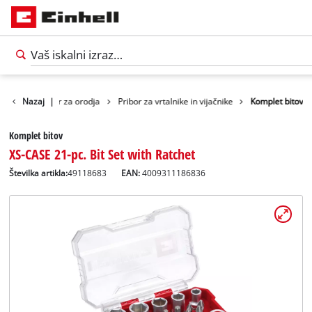
Pribor
Nazaj
Pribor za orodja
|
Pribor za vrtalnike in vijačnike
Komplet bitov
Komplet bitov
XS-CASE 21-pc. Bit Set with Ratchet
Številka artikla:
49118683
EAN:
4009311186836