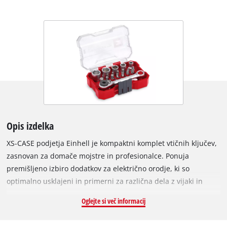
Opis izdelka
XS-CASE podjetja Einhell je kompaktni komplet vtičnih ključev,
zasnovan za domače mojstre in profesionalce. Ponuja
premišljeno izbiro dodatkov za električno orodje, ki so
optimalno usklajeni in primerni za različna dela z vijaki in
montažo. Einhell komplet vključuje 25 mm dolge bite s C 6.3
Oglejte si več informacij
nastavkom v izvedbah H1 / PH2 / PZ1 / PZ2 / SL4 / SL5 / H4 / H5
/ T10 / T15 / T20 / T25 / T30. Biti so izdelani iz sivega peskasto