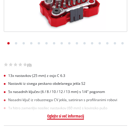
Slovenščina
SL
Slovenščina
English
(0)
13x nastavkov (25 mm) z osjo C 6.3
Nastavki iz sivega peskano obdelanega jekla S2
5x nasadnih ključev (6 / 8 / 10 / 12 / 13 mm) s 1/4" pogonom
Nasadni ključ iz robustnega CV jekla, satiniran s profiliranimi robovi
1x hitro zamenljiv nosilec nastavkov (60 mm) s kovinsko pušo
Oglejte si več informacij