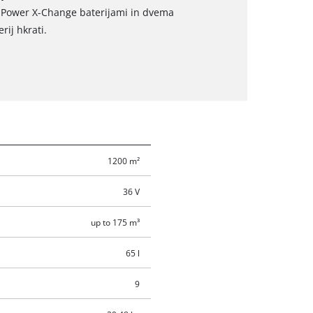
Ah Power X-Change baterijami in dvema
ij hkrati.
1200 m²
36 V
up to 175 m³
65 l
9