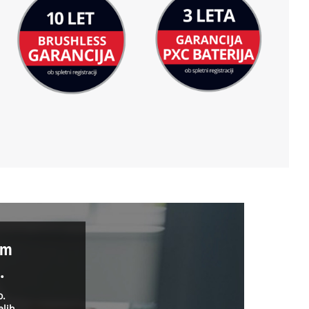
im
.
o.
elih