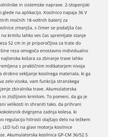
polnilnike in sistemske naprave. 2-stopenjski
 glede na aplikacijo. Kosilnico napaja 36 V
tirih močnih 18-voltnih baterij za
ilnice zmanjša, s čimer se podaljša čas
e na krmilu lahko ves čas spremljate stanje
reza 52 cm in je priporočljiva za trate do
višine reza omogoča enostavno individualno
 najlonska košara za zbiranje trave lahko
premljena s praktičnim indikatorjem nivoja
drobno sekljanje kosilnega materiala, ki ga
va zelo visoka, vam funkcija stranskega
jenje zbiralnika trave. Akumulatorska
m in zložljivim krmilom. To pomeni, da ga je
i velikosti in shraniti tako, da prihrani
kokolesnik dvignjena zadnja kolesa, ki
regulacijo hitrosti olajšajo delo na težkem
o. LED luči na glavi motorja kosilnice
nje. Akumulatorska kosilnica GP-CM 36/52 S