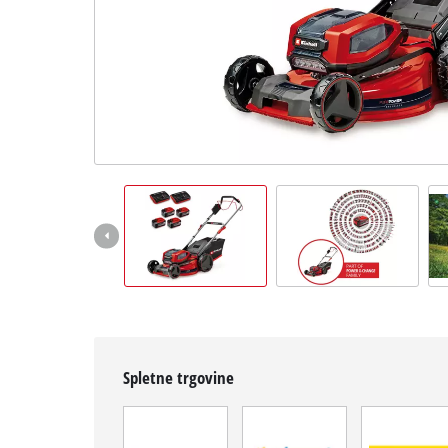
Slovenščina
SL
Slovenščina
English
Spletne trgovine