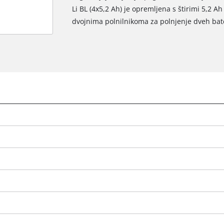
Li BL (4x5,2 Ah) je opremljena s štirimi 5,2 
dvojnima polnilnikoma za polnjenje dveh bater
Za nalaganje storitve Google Maps
e
potrebujemo vaše soglasje!
This content is not permitted to load due
to trackers that are not disclosed to the
visitor. The website owner needs to setup
the site with their CMP to add this content
to the list of technologies used.
Powered by
Usercentrics Consent
Management Platform