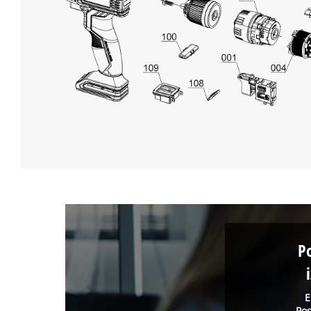
P
E
Pos