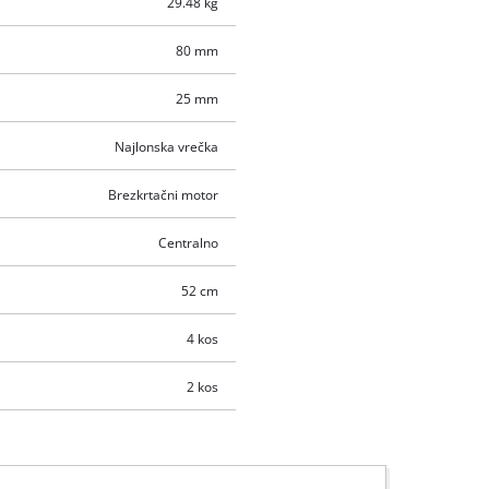
29.48 kg
80 mm
25 mm
Najlonska vrečka
Brezkrtačni motor
Centralno
52 cm
4 kos
2 kos