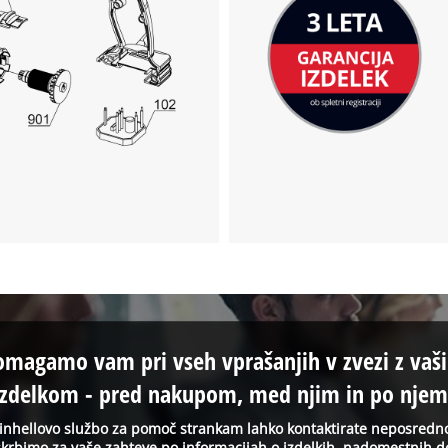
omagamo vam pri vseh vprašanjih v zvezi z vaš
izdelkom - pred nakupom, med njim in po njem
inhellovo službo za pomoč strankam lahko kontaktirate neposredn
krbimo za vaše zahteve po informacijah o izdelkih, nadomestnih d