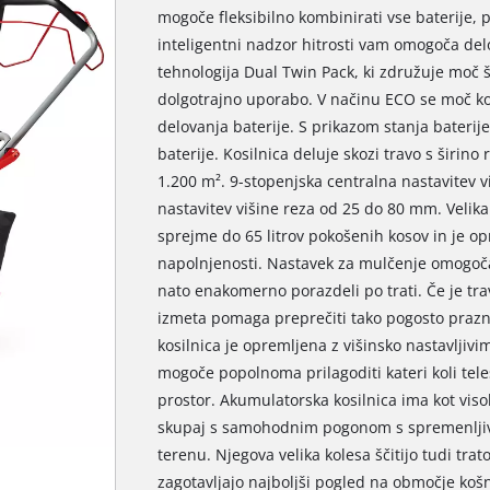
mogoče fleksibilno kombinirati vse baterije, 
inteligentni nadzor hitrosti vam omogoča delo
tehnologija Dual Twin Pack, ki združuje moč š
dolgotrajno uporabo. V načinu ECO se moč kos
delovanja baterije. S prikazom stanja baterij
baterije. Kosilnica deluje skozi travo s širino 
1.200 m². 9-stopenjska centralna nastavitev 
nastavitev višine reza od 25 do 80 mm. Velika
sprejme do 65 litrov pokošenih kosov in je o
napolnjenosti. Nastavek za mulčenje omogoča 
nato enakomerno porazdeli po trati. Če je tra
izmeta pomaga preprečiti tako pogosto prazn
kosilnica je opremljena z višinsko nastavljivi
mogoče popolnoma prilagoditi kateri koli telesn
prostor. Akumulatorska kosilnica ima kot viso
skupaj s samohodnim pogonom s spremenljivo 
terenu. Njegova velika kolesa ščitijo tudi trat
zagotavljajo najboljši pogled na območje koš