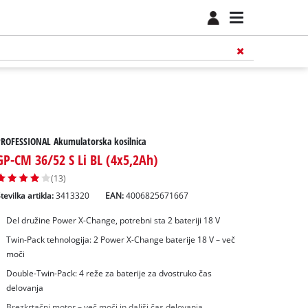
PROFESSIONAL Akumulatorska kosilnica
GP-CM 36/52 S Li BL (4x5,2Ah)
(13)
tevilka artikla:
3413320
EAN:
4006825671667
Del družine Power X-Change, potrebni sta 2 bateriji 18 V
Twin-Pack tehnologija: 2 Power X-Change baterije 18 V – več
moči
Double-Twin-Pack: 4 reže za baterije za dvostruko čas
delovanja
Brezkrtačni motor – več moči in daljši čas delovanja