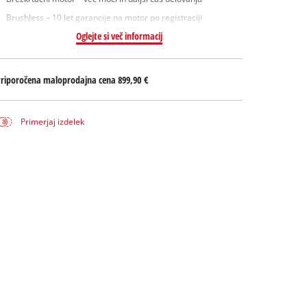
Brushless – 10 let garancije na motor po registraciji
Oglejte si več informacij
Priporočena maloprodajna cena
899,90 €
Primerjaj izdelek