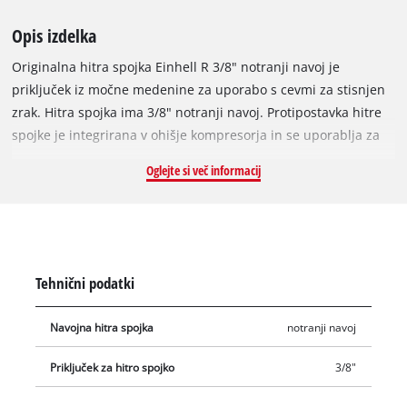
Opis izdelka
Originalna hitra spojka Einhell R 3/8" notranji navoj je
priključek iz močne medenine za uporabo s cevmi za stisnjen
zrak. Hitra spojka ima 3/8" notranji navoj. Protipostavka hitre
spojke je integrirana v ohišje kompresorja in se uporablja za
priključitev kompresorja na cev za stisnjen zrak.
Oglejte si več informacij
Tehnični podatki
Navojna hitra spojka
notranji navoj
Priključek za hitro spojko
3/8"