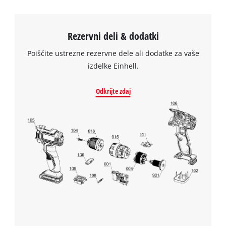
Rezervni deli & dodatki
Poiščite ustrezne rezervne dele ali dodatke za vaše
izdelke Einhell.
Odkrijte zdaj
Za nalaganje storitve Google Maps
potrebujemo vaše soglasje!
This content is not permitted to load due
to trackers that are not disclosed to the
visitor. The website owner needs to setup
the site with their CMP to add this content
to the list of technologies used.