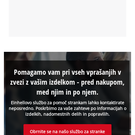
Pomagamo vam pri vseh vprašanjih v
zvezi z vašim izdelkom - pred nakupom,
med njim in po njem.
Einhellovo službo za pomoč strankam lahko kontaktirate
neposredno. Poskrbimo za vaše zahteve po informacijah o
izdelkih, nadomestnih delih in popravilih.
Obrnite se na našo službo za stranke