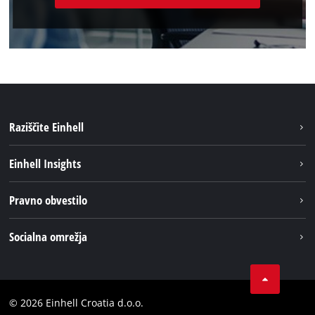
Raziščite Einhell
Trajnost
Einhell Insights
Pregled
O nas
Pravno obvestilo
Aku sistem
Kariera
Brushless
Impresum
Socialna omrežja
Einhell globalno
Varstvo podatkov
LinkedIn
Kontakt
YouТube
Skladnost
© 2026 Einhell Croatia d.o.o.
Facebook