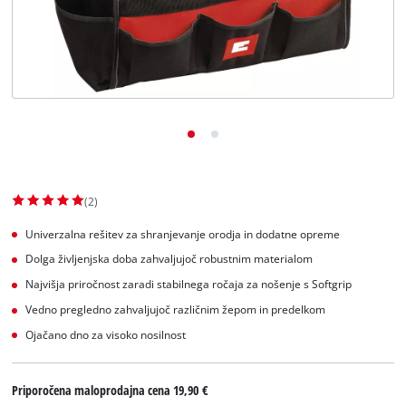
Slovenščina
SL
Slovenščina
English
(2)
Univerzalna rešitev za shranjevanje orodja in dodatne opreme
Dolga življenjska doba zahvaljujoč robustnim materialom
Najvišja priročnost zaradi stabilnega ročaja za nošenje s Softgrip
Vedno pregledno zahvaljujoč različnim žepom in predelkom
Ojačano dno za visoko nosilnost
Priporočena maloprodajna cena
19,90 €